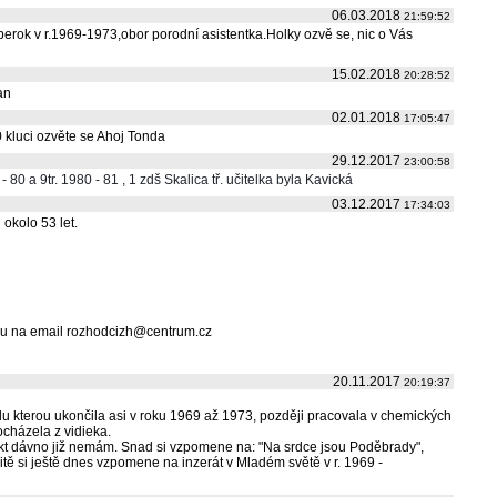
06.03.2018
21:59:52
ok v r.1969-1973,obor porodní asistentka.Holky ozvě se, nic o Vás
15.02.2018
20:28:52
an
02.01.2018
17:05:47
kluci ozvěte se Ahoj Tonda
29.12.2017
23:00:58
 80 a 9tr. 1980 - 81 , 1 zdš Skalica tř. učitelka byla Kavická
03.12.2017
17:34:03
okolo 53 let.
vou na email rozhodcizh@centrum.cz
20.11.2017
20:19:37
u kterou ukončila asi v roku 1969 až 1973, později pracovala v chemických
cházela z vidieka.
ntakt dávno již nemám. Snad si vzpomene na: "Na srdce jsou Poděbrady",
ě si ještě dnes vzpomene na inzerát v Mladém světě v r. 1969 -