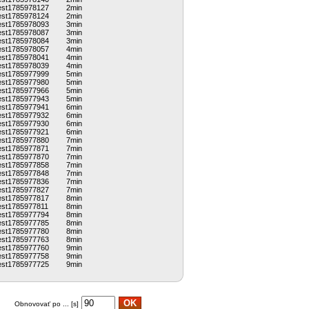
est1785978127
2min
est1785978124
2min
est1785978093
3min
est1785978087
3min
est1785978084
3min
est1785978057
4min
est1785978041
4min
est1785978039
4min
est1785977999
5min
est1785977980
5min
est1785977966
5min
est1785977943
5min
est1785977941
6min
est1785977932
6min
est1785977930
6min
est1785977921
6min
est1785977880
7min
est1785977871
7min
est1785977870
7min
est1785977858
7min
est1785977848
7min
est1785977836
7min
est1785977827
7min
est1785977817
8min
est1785977811
8min
est1785977794
8min
est1785977785
8min
est1785977780
8min
est1785977763
8min
est1785977760
9min
est1785977758
9min
est1785977725
9min
Obnovovať po ... [s]