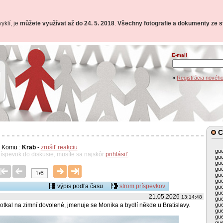
yklí, je
můžete využívat až do 24. 5. 2018
.
Všechny fotografie a dokumenty ze sv
E-mail
»
Registrácia nového
C
Komu :
Krab
-
zrušiť reakciu
gu
ríspevok do diskusie, musíte sa najskôr
prihlásiť
.
gu
gu
gu
1/6
gu
gu
výpis podľa času
strom príspevkov
gu
gu
21.05.2026
13:14:48
gu
gu
otkal na zimní dovolené, jmenuje se Monika a bydlí někde u Bratislavy.
gu
gu
gu