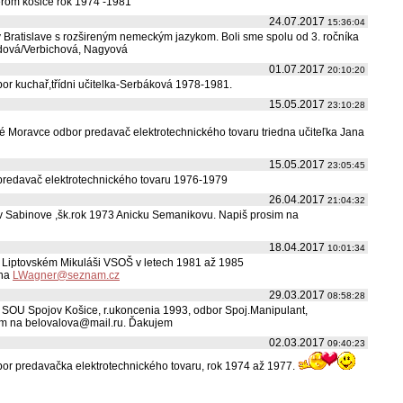
erom košice rok 1974 -1981
24.07.2017
15:36:04
 Bratislave s rozšireným nemeckým jazykom. Boli sme spolu od 3. ročníka
odová/Verbichová, Nagyová
01.07.2017
20:10:20
or kuchař,třídni učitelka-Serbáková 1978-1981.
15.05.2017
23:10:28
té Moravce odbor predavač elektrotechnického tovaru triedna učiteľka Jana
15.05.2017
23:05:45
predavač elektrotechnického tovaru 1976-1979
26.04.2017
21:04:32
 Sabinove ,šk.rok 1973 Anicku Semanikovu. Napiš prosim na
18.04.2017
10:01:34
 v Liptovském Mikuláši VSOŠ v letech 1981 až 1985
 na
LWagner@seznam.cz
29.03.2017
08:58:28
SOU Spojov Košice, r.ukoncenia 1993, odbor Spoj.Manipulant,
osím na belovalova@mail.ru. Ďakujem
02.03.2017
09:40:23
obor predavačka elektrotechnického tovaru, rok 1974 až 1977.