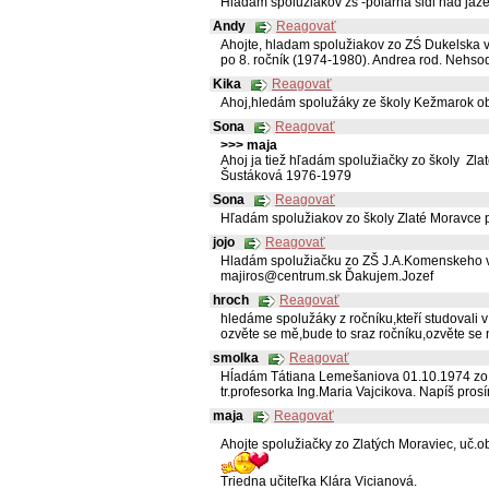
Hladam spoluziakov žš -polarna sidl nad jaz
Andy
Reagovať
Ahojte, hladam spolužiakov zo ZŚ Dukelska v
po 8. ročník (1974-1980). Andrea rod. Nehs
Kika
Reagovať
Ahoj,hledám spolužáky ze školy Kežmarok ob
Sona
Reagovať
>>> maja
Ahoj ja tiež hľadám spolužiačky zo školy Zla
Šustáková 1976-1979
Sona
Reagovať
Hľadám spolužiakov zo školy Zlaté Moravce 
jojo
Reagovať
Hladám spolužiačku zo ZŠ J.A.Komenskeho v
majiros@centrum.sk Ďakujem.Jozef
hroch
Reagovať
hledáme spolužáky z ročníku,kteří studovali
ozvěte se mě,bude to sraz ročníku,ozvěte se
smolka
Reagovať
Hĺadám Tátiana Lemešaniova 01.10.1974 zo 
tr.profesorka Ing.Maria Vajcikova. Napíš pr
maja
Reagovať
Ahojte spolužiačky zo Zlatých Moraviec, uč.
Triedna učiteľka Klára Vicianová.