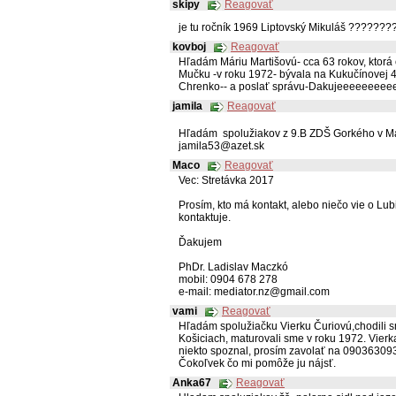
skipy
Reagovať
je tu ročník 1969 Liptovský Mikuláš ??????
kovboj
Reagovať
Hľadám Máriu Martišovú- cca 63 rokov, ktorá 
Mučku -v roku 1972- bývala na Kukučínovej 4
Chrenko-- a poslať správu-Dakujeeeeeeeee
jamila
Reagovať
Hľadám spolužiakov z 9.B ZDŠ Gorkého v Mart
jamila53@azet.sk
Maco
Reagovať
Vec: Stretávka 2017
Prosím, kto má kontakt, alebo niečo vie o Lu
kontaktuje.
Ďakujem
PhDr. Ladislav Maczkó
mobil: 0904 678 278
e-mail: mediator.nz@gmail.com
vami
Reagovať
Hľadám spolužiačku Vierku Čuriovú,chodili s
Košiciach, maturovali sme v roku 1972. Vierka
niekto spoznal, prosím zavolať na 09036309
Čokoľvek čo mi pomôže ju nájsť.
Anka67
Reagovať