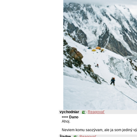
vychodniar
Reagovať
>>> Dano
Ahoj.
Neviem komu saozývam, ale ja som jediný výc
žiadne
Reagovať