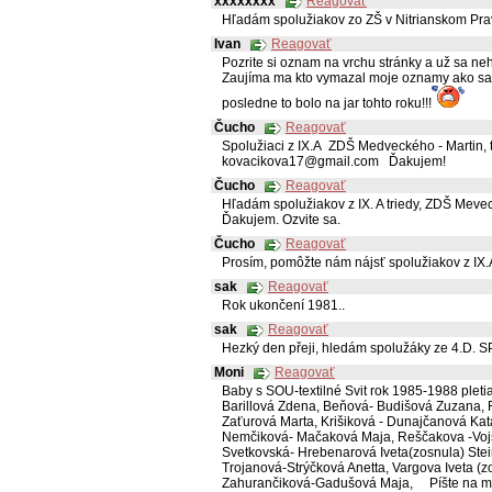
xxxxxxxx
Reagovať
Hľadám spolužiakov zo ZŠ v Nitrianskom Prav
Ivan
Reagovať
Pozrite si oznam na vrchu stránky a už sa neh
Zaujíma ma kto vymazal moje oznamy ako sa 
posledne to bolo na jar tohto roku!!!
Čucho
Reagovať
Spolužiaci z IX.A ZDŠ Medveckého - Martin, 
kovacikova17@gmail.com Ďakujem!
Čucho
Reagovať
Hľadám spolužiakov z IX. A triedy, ZDŠ Mevec
Ďakujem. Ozvite sa.
Čucho
Reagovať
Prosím, pomôžte nám nájsť spolužiakov z 
sak
Reagovať
Rok ukončení 1981..
sak
Reagovať
Hezký den přeji, hledám spolužáky ze 4.D. S
Moni
Reagovať
Baby s SOU-textilné Svit rok 1985-1988 pleti
Barillová Zdena,
Beňová- Budišová Zuzana,
Zaťurová Marta,
Krišiková - Dunajčanová Kat
Nemčiková- Mačaková Maja,
Reščakova -Voj
Svetkovská- Hrebenarová Iveta(zosnula)
Ste
Trojanová-Strýčková Anetta,
Vargova Iveta (z
Zahurančiková-Gadušová Maja, Píšte na 