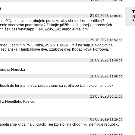
!
T
21.09.2023
N
13:05:49
ž
chu? Naliehavo potrebujete peniaze, aby ste sa dostali z dlhov?
enie vlastného podnikania? Získajte pôžičku od jednej z popredných
prihlásiť cez whatsapp: +14092051142 alebo e-mailom:
29.10.2021
18:54:46
triedu, admin Miro G. Nitra, ZSS NITRAVA. Ohláste sa!(Belovič,Šmida,
y, Teplanská, Hambálkové dve, Szabové dve, Kopáčiková, Forroová,
26.09.2021
22:46:04
 Jinova Horecka
26.09.2021
22:08:56
dili do tej istej triedy, rada by som sa stretla po tých rokoch, ahojcek,
13.05.2020
20:13:06
 Z.Nejedlého Košice ,
03.06.2019
12:29:59
olu sme krical na uliciach: Ten kto stoji na chodniku, nemiluje republiku