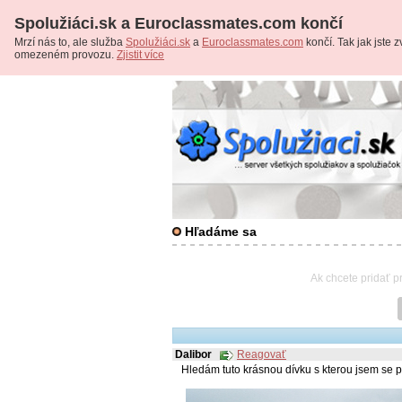
Spolužiáci.sk a Euroclassmates.com končí
Mrzí nás to, ale služba
Spolužiáci.sk
a
Euroclassmates.com
končí. Tak jak jste zv
omezeném provozu.
Zjistit více
Hľadáme sa
Ak chcete pridať p
Dalibor
Reagovať
Hledám tuto krásnou dívku s kterou jsem se p