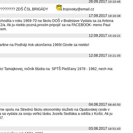
26.09.2017
10:10:46
?????????
ZDŠ ČSL.BRIGÁDY
trojovsky@email.cz
17.09.2017
18:16:38
chodila v roku 1969-70 na školu DOŠ v Bratislave
Vydala sa za Antona
2/a.
Ak ju niekto pozná,prosím pripojiť sa na FACEBOOK- meno Paul
eem.
12.09.2017
15:16:21
ine na Podháji /rok ukončenia 1969/.Ozvite sa niekto!
12.08.2017
15:21:35
bici Tamajkovej, ročník štúdia na SPTŠ Piešťany 1978 - 1982, nech ma
04.08.2017
08:40:50
me spolu na Strednú školu ekonomiky služieb na Opatovskej ceste v
 sa vydala za svoju veľkú lásku Jozefa Sedláka a odišla z Košíc. Ak ju
37.
03.08.2017
16:51:43