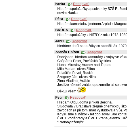
hanka
Reagovať
Hledám spolužačky apsolventky SZŠ Ružomber
nevím Hanka
Péťa
Reagovať
Hledám kamarádaz jménem Arpád z Margec
BRŮČA
Reagovať
Hledám spolužáky z NITRY z roku 1978-1980 
JanH
Reagovať
hledáme další spolužáky co skončili 8tr. 1979 -
Zdeněk Hnízdil
Reagovať
Dobrý den, hledám kamarády z vojny ve věku 
Gašpárek Peter, Povážská Bystrica
Hubal Miroslav, Vranov nad Ťoplou
Milo Marian, okres Žilina
Palaščák Pavol, Ruské
Szegeny Ján, okres Nitra
Zima Vladimír, Vráble
Jestliže některé znáte, upozorněte ať se oz
Děkuji všem
Petr
Reagovať
Hledám Olgu, doma jí říkali Bercina.
Studovala v Bratislavě zřejmě chemickou škol
závodech (a při tom snad vystudovala VŠ). Po
Kdysi jsme si několik let dopisovali, ale ko
ČVUT Poděbrady a ČVUT Praha, elektro. Určit
"Rádobyinženýři".