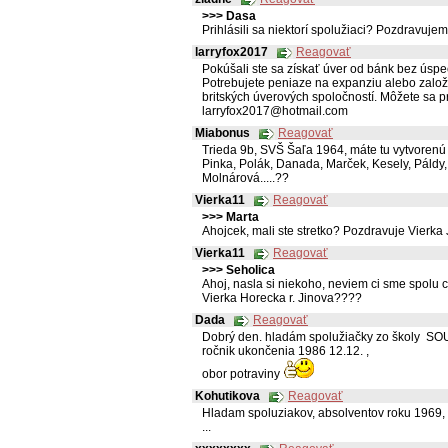
>>> Dasa
Prihlásili sa niektorí spolužiaci? Pozdravujem
larryfox2017
Reagovať
Pokúšali ste sa získať úver od bánk bez úspe
Potrebujete peniaze na expanziu alebo založ
britských úverových spoločností. Môžete sa 
larryfox2017@hotmail.com
Miabonus
Reagovať
Trieda 9b, SVŠ Šaľa 1964, máte tu vytvorenú 
Pinka, Polák, Danada, Marček, Kesely, Páld
Molnárová.....??
Vierka11
Reagovať
>>> Marta
Ahojcek, mali ste stretko? Pozdravuje Vierka
Vierka11
Reagovať
>>> Seholica
Ahoj, nasla si niekoho, neviem ci sme spolu cho
Vierka Horecka r. Jinova????
Dada
Reagovať
Dobrý den. hladám spolužiačky zo školy SOU
ročnik ukončenia 1986 12.12. ,
obor potraviny
Kohutikova
Reagovať
Hladam spoluziakov, absolventov roku 1969, sp
...