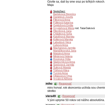
Ozvite sa, dali by sme sraz po toľkých rokoch.
Maja
Spolužiaci:
Barteková Eleonóra
Danielová Josefa
Filkorová Anna
Fúlleová Katarína
Gejdošová Emília
Grygárková Mária
rod. Tatarčiaková
Hlisníková Jana
Chládková Soňa
Katolínová Margita
Kollerová Margita
Labudová Viera
Ľubová Anna
Machanová Jarmila
Mandžikovská Jana
Matulová Anna
Minárová Helena
Rosinská Otília
Sladovníková Anna
Sopóciová Jarmila
Šulková Magda
Tóthová Klára
Turská Anna
Ujfalusiová Oľga
Vrzalová Alžbeta
miho
Reagovať
miro horvat .rok skoncenia ucilista sou chemic
stretko
viera49
Reagovať
V júni uplynie 50 rokov od nášho absolutória