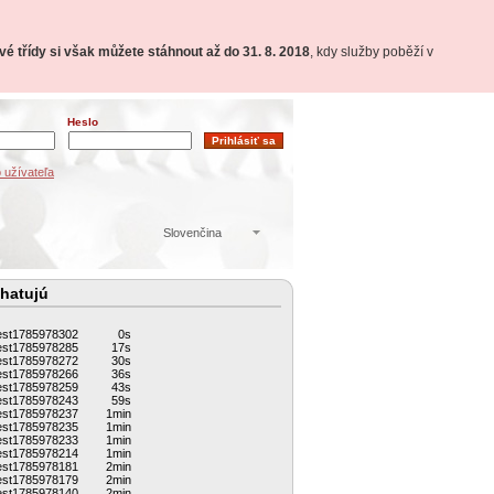
é třídy si však můžete stáhnout až do 31. 8. 2018
, kdy služby poběží v
Heslo
 užívateľa
Slovenčina
hatujú
est1785978302
0s
est1785978285
17s
est1785978272
30s
est1785978266
36s
est1785978259
43s
est1785978243
59s
est1785978237
1min
est1785978235
1min
est1785978233
1min
est1785978214
1min
est1785978181
2min
est1785978179
2min
est1785978140
2min