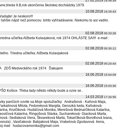
27.02.2019
14:56:39
ne,trieda 9.B,rok ukončenia školskej dochádzky 1979.
10.08.2018
16:26:43
ľadajte! Je neskoro!!!
ľahšie nájsť než pomocou tohto vyhľadávanie. Niekomu to asi vadilo.
02.08.2018
00:33:28
triedna učieľka Alžbeta Kulavjaková, rok 1974 OHLÁSTE SA!!!! e-mail :
02.08.2018
00:30:12
kého. Triedna učiteľka: Alžbeta Kulavjaková
02.08.2018
00:24:44
IX.A ZDŠ Medveckého rok 1974. Ďakujem
16.06.2018
15:04:09
16.06.2018
15:03:36
PŠD Košice. Třeba tady někdo někdy bude a ozve se..
14.03.2018
17:34:56
arky pančúch ozvite sa.Moje spolužiačky:
Andrašiová - Kaňová Maja,
Farkalinová Milota,
Fedoreková Margita,
Genszká Iveta,
Kaňuková-
arína,
Krulčiková- Hudáčová Monika,
Merešová-Bednarčiková Katarína,
sovičová Katarína,
Ringošová Slávka,
Suchareková- Giacková Marta,
inová -Sedlaková Viera,
Škvareková Marta,
Tokarčíková-Borothová Ivana,
osnula) ,
Vasičaková- Babjaková Maja,
Vrabelová-Zgodavová Irena,
moj mail hudacovamonika@gmail.com