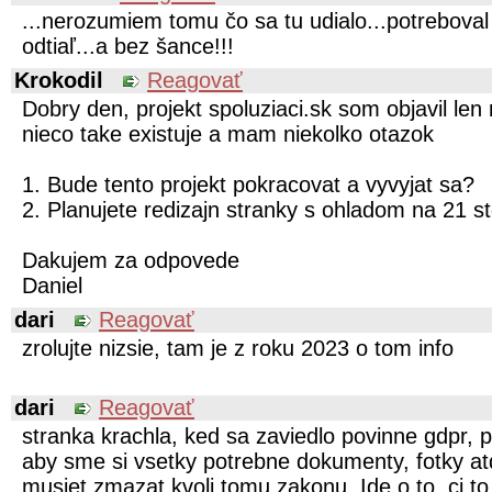
...nerozumiem tomu čo sa tu udialo...potreboval
odtiaľ...a bez šance!!!
Krokodil
Reagovať
Dobry den, projekt spoluziaci.sk som objavil le
nieco take existuje a mam niekolko otazok
1. Bude tento projekt pokracovat a vyvyjat sa?
2. Planujete redizajn stranky s ohladom na 21 s
Dakujem za odpovede
Daniel
dari
Reagovať
zrolujte nizsie, tam je z roku 2023 o tom info
dari
Reagovať
stranka krachla, ked sa zaviedlo povinne gdpr, pr
aby sme si vsetky potrebne dokumenty, fotky atd
musiet zmazat kvoli tomu zakonu. Ide o to, ci to 