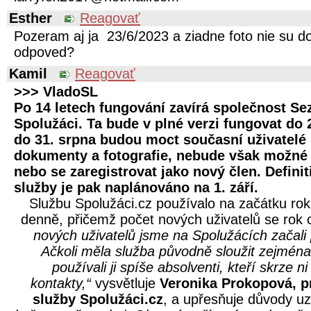
Esther
Reagovať
Pozeram aj ja 23/6/2023 a ziadne foto nie su d
odpoved?
Kamil
Reagovať
>>> VladoSL
Po 14 letech fungování zavírá společnost S
Spolužáci. Ta bude v plné verzi fungovat do 
do 31. srpna budou moct současní uživatelé
dokumenty a fotografie, nebude však možné 
nebo se zaregistrovat jako nový člen. Defini
služby je pak naplánováno na 1. září.
Službu Spolužáci.cz používalo na začátku rok
denně, přičemž počet nových uživatelů se rok 
nových uživatelů jsme na Spolužácích začali 
Ačkoli měla služba původně sloužit zejména
používali ji spíše absolventi, kteří skrze 
kontakty,“
vysvětluje
Veronika Prokopová, 
služby Spolužáci.cz
, a upřesňuje důvody u