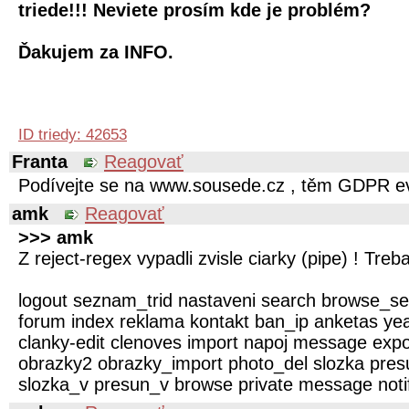
triede!!! Neviete prosím kde je problém?
Ďakujem za INFO.
ID triedy: 42653
Franta
Reagovať
Podívejte se na www.sousede.cz , těm GDPR ev
amk
Reagovať
>>> amk
Z reject-regex vypadli zvisle ciarky (pipe) ! Treba
logout seznam_trid nastaveni search browse_s
forum index reklama kontakt ban_ip anketas ye
clanky-edit clenoves import napoj message expor
obrazky2 obrazky_import photo_del slozka pres
slozka_v presun_v browse private message noti