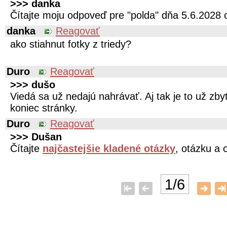
>>> danka
Čítajte moju odpoveď pre "polda" dňa 5.6.2028 
danka
Reagovať
ako stiahnut fotky z triedy?
Duro
Reagovať
>>> dušo
Viedá sa už nedajú nahrávať. Aj tak je to už zb
koniec stránky.
Duro
Reagovať
>>> Dušan
Čítajte
najčastejšie kladené otázky
, otázku a 
1/6