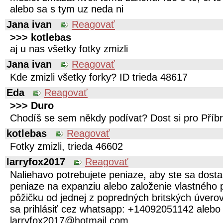
alebo sa s tym uz neda ni
Jana ivan
Reagovať
>>> kotlebas
aj u nas všetky fotky zmizli
Jana ivan
Reagovať
Kde zmizli všetky forky? ID trieda 48617
Eda
Reagovať
>>> Duro
Chodíš se sem někdy podívat? Dost si pro Pří
kotlebas
Reagovať
Fotky zmizli, trieda 46602
larryfox2017
Reagovať
Naliehavo potrebujete peniaze, aby ste sa dostal
peniaze na expanziu alebo založenie vlastného 
pôžičku od jednej z popredných britských úvero
sa prihlásiť cez whatsapp: +14092051142 alebo
larryfox2017@hotmail.com