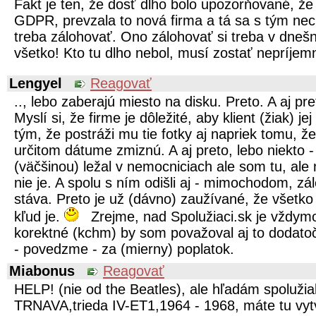
Fakt je ten, že dosť dlho bolo upozorňované, že 
GDPR, prevzala to nová firma a tá sa s tým nec
treba zálohovať. Ono zálohovať si treba v dnešn
všetko! Kto tu dlho nebol, musí zostať nepríje
Lengyel
Reagovať
.., lebo zaberajú miesto na disku. Preto. A aj pre
Myslí si, že firme je dôležité, aby klient (žiak) 
tým, že postráži mu tie fotky aj napriek tomu, ž
určitom dátume zmiznú. A aj preto, lebo niekto -
(väčšinou) ležal v nemocniciach ale som tu, al
nie je. A spolu s ním odišli aj - mimochodom, zá
stáva. Preto je už (dávno) zaužívané, že všetko
kľud je.
Zrejme, nad Spolužiaci.sk je vždym
korektné (kchm) by som považoval aj to dodato
- povedzme - za (mierny) poplatok.
Miabonus
Reagovať
HELP! (nie od the Beatles), ale hľadám spoluži
TRNAVA,trieda IV-ET1,1964 - 1968, máte tu vytv