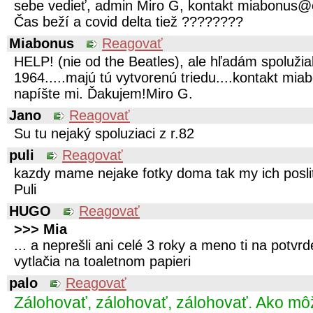
sebe vedieť, admin Miro G, kontakt miabonus
Čas beží a covid delta tiež ????????️
Miabonus
Reagovať
HELP! (nie od the Beatles), ale hľadám spoluži
1964.....majú tú vytvorenú triedu....kontakt m
napíšte mi. Ďakujem!Miro G.
Jano
Reagovať
Su tu nejaký spoluziaci z r.82
puli
Reagovať
kazdy mame nejake fotky doma tak my ich posli
Puli
HUGO
Reagovať
>>> Mia
... a neprešli ani celé 3 roky a meno ti na potvrd
vytlačia na toaletnom papieri
palo
Reagovať
Zálohovať, zálohovať, zálohovať. Ako mô