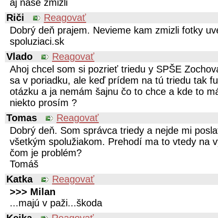
aj naše zmizli
Riči
Reagovať
Dobrý deň prajem. Nevieme kam zmizli fotky uv
spoluziaci.sk
Vlado
Reagovať
Ahoj chcel som si pozrieť triedu y SPŠE Zochov
sa v poriadku, ale keď prídem na tú triedu tak fu
otázku a ja nemám šajnu čo to chce a kde to m
niekto prosím ?
Tomas
Reagovať
Dobrý deň. Som správca triedy a nejde mi pos
všetkým spolužiakom. Prehodí ma to vtedy na vy
čom je problém?
Tomáš
Katka
Reagovať
>>> Milan
...majú v paži...škoda