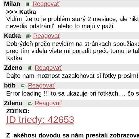
Milan
Reagovať
>>> Katka
Vidím, že to je problém starý 2 mesiace, ale nik
nevedia odstrániť, alebo to majú v paži.
Katka
Reagovať
Dobrýdeň prečo nevidím na stránkach spoužiako
pred tím videla viete mi poradit prečo tomu je 
Katka
Zdeno
Reagovať
Dajte nam moznost zazalohovat si fotky prosim!
btib
Reagovať
Error loading !!! to sa ukazuje pri fotkách.... čo 
Zdeno
Reagovať
ZDENO:
ID triedy: 42653
Z akéhosi dovodu sa nám prestali zobrazova