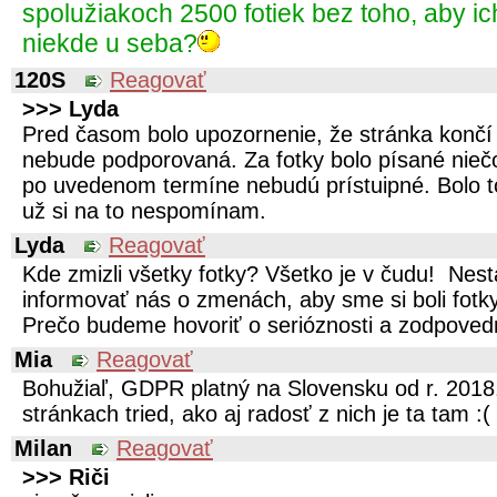
spolužiakoch 2500 fotiek bez toho, aby i
niekde u seba?
120S
Reagovať
>>> Lyda
Pred časom bolo upozornenie, že stránka konč
nebude podporovaná. Za fotky bolo písané niečo
po uvedenom termíne nebudú prístuipné. Bolo t
už si na to nespomínam.
Lyda
Reagovať
Kde zmizli všetky fotky? Všetko je v čudu! Ne
informovať nás o zmenách, aby sme si boli fotky
Prečo budeme hovoriť o serióznosti a zodpovedn
Mia
Reagovať
Bohužiaľ, GDPR platný na Slovensku od r. 2018
stránkach tried, ako aj radosť z nich je ta tam :(
Milan
Reagovať
>>> Riči