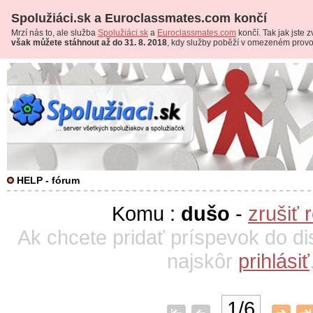
Spolužiáci.sk a Euroclassmates.com končí
Mrzí nás to, ale služba
Spolužiáci.sk
a
Euroclassmates.com
končí. Tak jak jste zv
však můžete stáhnout až do 31. 8. 2018
, kdy služby poběží v omezeném prov
HELP - fórum
Komu :
dušo
-
zrušiť 
Ak chcete pridať príspevok do di
najskôr
prihlásiť
1/6