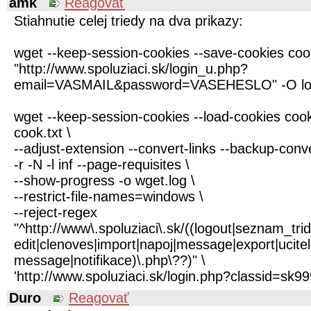
amk
Reagovať
Stiahnutie celej triedy na dva prikazy:
wget --keep-session-cookies --save-cookies coo
"http://www.spoluziaci.sk/login_u.php?
email=VASMAIL&password=VASEHESLO" -O log
wget --keep-session-cookies --load-cookies cook
cook.txt \
--adjust-extension --convert-links --backup-conv
-r -N -l inf --page-requisites \
--show-progress -o wget.log \
--restrict-file-names=windows \
--reject-regex
"^http://www\.spoluziaci\.sk/((logout|seznam_tr
edit|clenoves|import|napoj|message|export|ucit
message|notifikace)\.php\??)" \
'http://www.spoluziaci.sk/login.php?classid=sk99
Duro
Reagovať