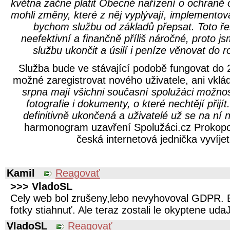
května začne platit Obecné nařízení o ochraně
mohli změny, které z něj vyplývají, implementov
bychom službu od základů přepsat. Toto ře
neefektivní a finančně příliš náročné, proto j
službu ukončit a úsilí i peníze věnovat do r
Služba bude ve stávající podobě fungovat do 
možné zaregistrovat nového uživatele, ani vklá
srpna mají všichni současní spolužáci možnos
fotografie i dokumenty, o které nechtějí přijít
definitivně ukončená a uživatelé už se na ní
harmonogram uzavření Spolužáci.cz Prokopov
česká internetová jednička vyvíjet
Kamil
Reagovať
>>> VladoSL
Cely web bol zrušeny,lebo nevyhovoval GDPR. E
fotky stiahnuť. Ale teraz zostali le okyptene uda
VladoSL
Reagovať