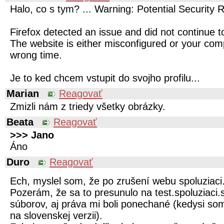
Halo, co s tym? ... Warning: Potential Security 
Firefox detected an issue and did not continue to
The website is either misconfigured or your comp
wrong time.
Je to ked chcem vstupit do svojho profilu...
Marian
Reagovať
Zmizli nám z triedy všetky obrázky.
Beata
Reagovať
>>> Jano
Áno
Duro
Reagovať
Ech, myslel som, že po zrušení webu spoluziaci.
Pozerám, že sa to presunulo na test.spoluziaci.s
súborov, aj práva mi boli ponechané (kedysi so
na slovenskej verzii).