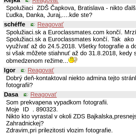
Kejka
Reagovať
Spolužiaci ZDŠ Čapkova, Bratislava - nikto ďal
Ľudka, Danka, Juraj,....kde ste?
schéffe
Reagovať
Spolužiaci.sk a Euroclassmates.com končí. Mrzí
Spolužiaci.sk a Euroclassmates končí. Tak ako 
využívať až do 24.5.2018. Všetky fotografie a d
si však môžete stiahnuť až do 31.8.2018, kedy 
obmedzenom režime...
Igor
Reagovať
Dobrý deň-kontaktoval niekto admina tejto strá
fotografii?
Dasa
Reagovať
Som prekvapena vypadkom fotografii.
Moje ID . 890323.
Nikto kto vyrastal v okoli ZDS Bajkalska,presnej
Zahradnickej?
Zdravim,pri prilezitosti vlozim fotografie.