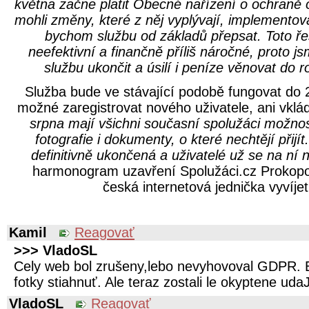
května začne platit Obecné nařízení o ochraně
mohli změny, které z něj vyplývají, implementov
bychom službu od základů přepsat. Toto ře
neefektivní a finančně příliš náročné, proto j
službu ukončit a úsilí i peníze věnovat do r
Služba bude ve stávající podobě fungovat do 
možné zaregistrovat nového uživatele, ani vklá
srpna mají všichni současní spolužáci možnos
fotografie i dokumenty, o které nechtějí přijít
definitivně ukončená a uživatelé už se na ní
harmonogram uzavření Spolužáci.cz Prokopov
česká internetová jednička vyvíjet
Kamil
Reagovať
>>> VladoSL
Cely web bol zrušeny,lebo nevyhovoval GDPR. E
fotky stiahnuť. Ale teraz zostali le okyptene uda
VladoSL
Reagovať