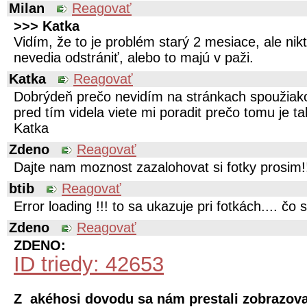
Milan
Reagovať
>>> Katka
Vidím, že to je problém starý 2 mesiace, ale nik
nevedia odstrániť, alebo to majú v paži.
Katka
Reagovať
Dobrýdeň prečo nevidím na stránkach spoužiako
pred tím videla viete mi poradit prečo tomu je 
Katka
Zdeno
Reagovať
Dajte nam moznost zazalohovat si fotky prosim!
btib
Reagovať
Error loading !!! to sa ukazuje pri fotkách.... čo 
Zdeno
Reagovať
ZDENO:
ID triedy: 42653
Z akéhosi dovodu sa nám prestali zobrazova