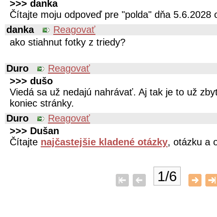
>>> danka
Čítajte moju odpoveď pre "polda" dňa 5.6.2028 
danka
Reagovať
ako stiahnut fotky z triedy?
Duro
Reagovať
>>> dušo
Viedá sa už nedajú nahrávať. Aj tak je to už zb
koniec stránky.
Duro
Reagovať
>>> Dušan
Čítajte
najčastejšie kladené otázky
, otázku a 
1/6