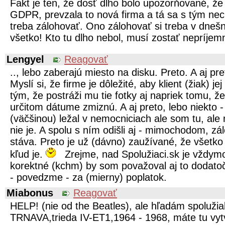
Fakt je ten, že dosť dlho bolo upozorňované, že 
GDPR, prevzala to nová firma a tá sa s tým nec
treba zálohovať. Ono zálohovať si treba v dnešn
všetko! Kto tu dlho nebol, musí zostať nepríje
Lengyel
Reagovať
.., lebo zaberajú miesto na disku. Preto. A aj pre
Myslí si, že firme je dôležité, aby klient (žiak) 
tým, že postráži mu tie fotky aj napriek tomu, ž
určitom dátume zmiznú. A aj preto, lebo niekto -
(väčšinou) ležal v nemocniciach ale som tu, al
nie je. A spolu s ním odišli aj - mimochodom, zá
stáva. Preto je už (dávno) zaužívané, že všetko
kľud je.
Zrejme, nad Spolužiaci.sk je vždym
korektné (kchm) by som považoval aj to dodato
- povedzme - za (mierny) poplatok.
Miabonus
Reagovať
HELP! (nie od the Beatles), ale hľadám spoluži
TRNAVA,trieda IV-ET1,1964 - 1968, máte tu vytv