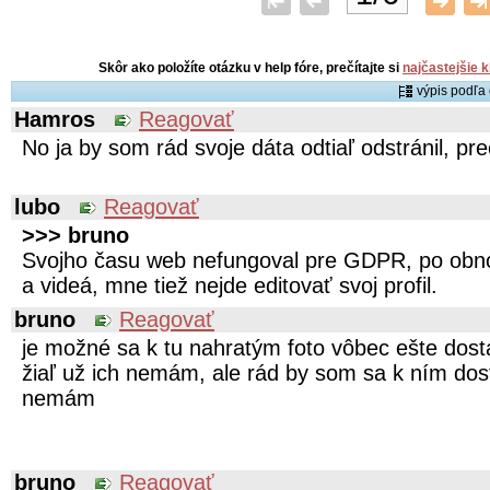
Skôr ako položíte otázku v help fóre, prečítajte si
najčastejšie 
výpis podľ
Hamros
Reagovať
No ja by som rád svoje dáta odtiaľ odstránil, pr
lubo
Reagovať
>>> bruno
Svojho času web nefungoval pre GDPR, po obno
a videá, mne tiež nejde editovať svoj profil.
bruno
Reagovať
je možné sa k tu nahratým foto vôbec ešte dostať
žiaľ už ich nemám, ale rád by som sa k ním dost
nemám
bruno
Reagovať