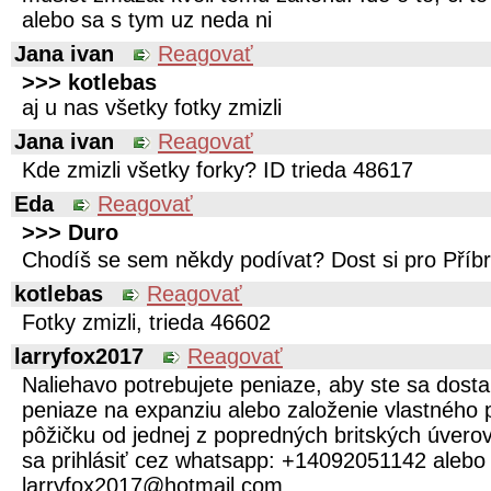
alebo sa s tym uz neda ni
Jana ivan
Reagovať
>>> kotlebas
aj u nas všetky fotky zmizli
Jana ivan
Reagovať
Kde zmizli všetky forky? ID trieda 48617
Eda
Reagovať
>>> Duro
Chodíš se sem někdy podívat? Dost si pro Pří
kotlebas
Reagovať
Fotky zmizli, trieda 46602
larryfox2017
Reagovať
Naliehavo potrebujete peniaze, aby ste sa dostal
peniaze na expanziu alebo založenie vlastného 
pôžičku od jednej z popredných britských úvero
sa prihlásiť cez whatsapp: +14092051142 alebo
larryfox2017@hotmail.com