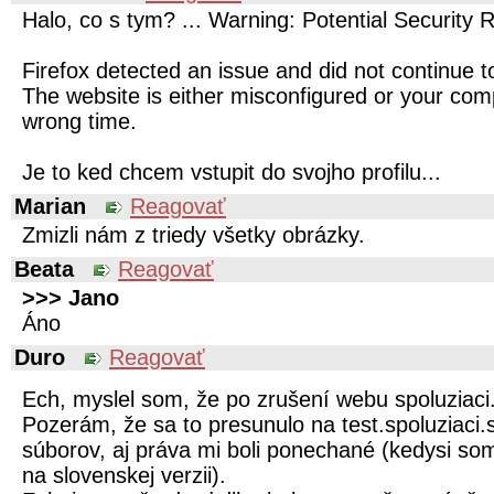
Halo, co s tym? ... Warning: Potential Security 
Firefox detected an issue and did not continue to
The website is either misconfigured or your comp
wrong time.
Je to ked chcem vstupit do svojho profilu...
Marian
Reagovať
Zmizli nám z triedy všetky obrázky.
Beata
Reagovať
>>> Jano
Áno
Duro
Reagovať
Ech, myslel som, že po zrušení webu spoluziaci.
Pozerám, že sa to presunulo na test.spoluziaci.s
súborov, aj práva mi boli ponechané (kedysi so
na slovenskej verzii).