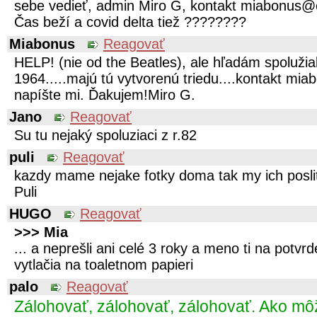
sebe vedieť, admin Miro G, kontakt miabonus
Čas beží a covid delta tiež ????????️
Miabonus
Reagovať
HELP! (nie od the Beatles), ale hľadám spoluži
1964.....majú tú vytvorenú triedu....kontakt m
napíšte mi. Ďakujem!Miro G.
Jano
Reagovať
Su tu nejaký spoluziaci z r.82
puli
Reagovať
kazdy mame nejake fotky doma tak my ich posli
Puli
HUGO
Reagovať
>>> Mia
... a neprešli ani celé 3 roky a meno ti na potvrd
vytlačia na toaletnom papieri
palo
Reagovať
Zálohovať, zálohovať, zálohovať. Ako mô