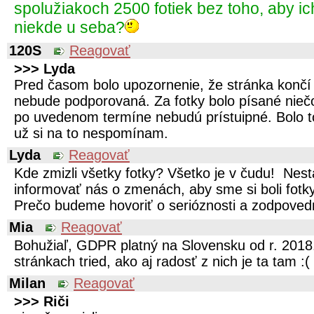
spolužiakoch 2500 fotiek bez toho, aby i
niekde u seba?
120S
Reagovať
>>> Lyda
Pred časom bolo upozornenie, že stránka konč
nebude podporovaná. Za fotky bolo písané niečo
po uvedenom termíne nebudú prístuipné. Bolo t
už si na to nespomínam.
Lyda
Reagovať
Kde zmizli všetky fotky? Všetko je v čudu! Ne
informovať nás o zmenách, aby sme si boli fotky
Prečo budeme hovoriť o serióznosti a zodpovedn
Mia
Reagovať
Bohužiaľ, GDPR platný na Slovensku od r. 2018
stránkach tried, ako aj radosť z nich je ta tam :(
Milan
Reagovať
>>> Riči