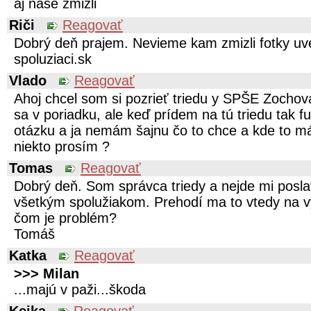
aj naše zmizli
Riči
Reagovať
Dobrý deň prajem. Nevieme kam zmizli fotky uv
spoluziaci.sk
Vlado
Reagovať
Ahoj chcel som si pozrieť triedu y SPŠE Zochov
sa v poriadku, ale keď prídem na tú triedu tak fu
otázku a ja nemám šajnu čo to chce a kde to m
niekto prosím ?
Tomas
Reagovať
Dobrý deň. Som správca triedy a nejde mi pos
všetkým spolužiakom. Prehodí ma to vtedy na vy
čom je problém?
Tomáš
Katka
Reagovať
>>> Milan
...majú v paži...škoda