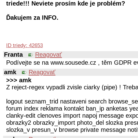
triede!!! Neviete prosím kde je problém?
Ďakujem za INFO.
ID triedy: 42653
Franta
Reagovať
Podívejte se na www.sousede.cz , těm GDPR ev
amk
Reagovať
>>> amk
Z reject-regex vypadli zvisle ciarky (pipe) ! Treba
logout seznam_trid nastaveni search browse_s
forum index reklama kontakt ban_ip anketas ye
clanky-edit clenoves import napoj message expor
obrazky2 obrazky_import photo_del slozka pres
slozka_v presun_v browse private message noti