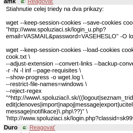
amk
Reagovať
Stiahnutie celej triedy na dva prikazy:
wget --keep-session-cookies --save-cookies coo
"http://www.spoluziaci.sk/login_u.php?
email=VASMAIL&password=VASEHESLO" -O log
wget --keep-session-cookies --load-cookies cook
cook.txt \
--adjust-extension --convert-links --backup-conv
-r -N -l inf --page-requisites \
--show-progress -o wget.log \
--restrict-file-names=windows \
--reject-regex
"^http://www\.spoluziaci\.sk/((logout|seznam_tr
edit|clenoves|import|napoj|message|export|ucit
message|notifikace)\.php\??)" \
'http://www.spoluziaci.sk/login.php?classid=sk99
Duro
Reagovať