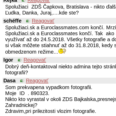
Kejka
Reagovať
Spolužiaci ZDŠ Čapkova, Bratislava - nikto ďal
Ľudka, Danka, Juraj,....kde ste?
schéffe
Reagovať
Spolužiaci.sk a Euroclassmates.com končí. Mrzí
Spolužiaci.sk a Euroclassmates končí. Tak ako 
využívať až do 24.5.2018. Všetky fotografie a d
si však môžete stiahnuť až do 31.8.2018, kedy 
obmedzenom režime...
Igor
Reagovať
Dobrý deň-kontaktoval niekto admina tejto strá
fotografii?
Dasa
Reagovať
Som prekvapena vypadkom fotografii.
Moje ID . 890323.
Nikto kto vyrastal v okoli ZDS Bajkalska,presnej
Zahradnickej?
Zdravim,pri prilezitosti vlozim fotografie.