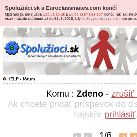
Spolužiáci.sk a Euroclassmates.com končí
Mrzí nás to, ale služba
Spolužiáci.sk
a
Euroclassmates.com
končí. Tak jak jste zv
však můžete stáhnout až do 31. 8. 2018
, kdy služby poběží v omezeném prov
HELP - fórum
Komu :
Zdeno
-
zrušiť
Ak chcete pridať príspevok do di
najskôr
prihlásiť
1/6