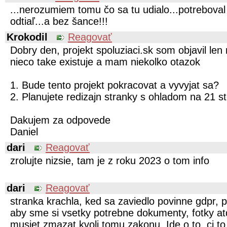
...nerozumiem tomu čo sa tu udialo...potreboval
odtiaľ...a bez šance!!!
Krokodil
Reagovať
Dobry den, projekt spoluziaci.sk som objavil le
nieco take existuje a mam niekolko otazok
1. Bude tento projekt pokracovat a vyvyjat sa?
2. Planujete redizajn stranky s ohladom na 21 s
Dakujem za odpovede
Daniel
dari
Reagovať
zrolujte nizsie, tam je z roku 2023 o tom info
dari
Reagovať
stranka krachla, ked sa zaviedlo povinne gdpr, pr
aby sme si vsetky potrebne dokumenty, fotky atd
musiet zmazat kvoli tomu zakonu. Ide o to, ci to 