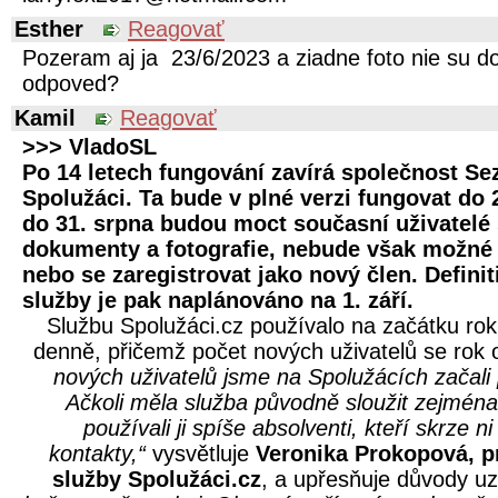
Esther
Reagovať
Pozeram aj ja 23/6/2023 a ziadne foto nie su d
odpoved?
Kamil
Reagovať
>>> VladoSL
Po 14 letech fungování zavírá společnost S
Spolužáci. Ta bude v plné verzi fungovat do 
do 31. srpna budou moct současní uživatelé
dokumenty a fotografie, nebude však možné 
nebo se zaregistrovat jako nový člen. Defini
služby je pak naplánováno na 1. září.
Službu Spolužáci.cz používalo na začátku rok
denně, přičemž počet nových uživatelů se rok 
nových uživatelů jsme na Spolužácích začali 
Ačkoli měla služba původně sloužit zejména
používali ji spíše absolventi, kteří skrze 
kontakty,“
vysvětluje
Veronika Prokopová, 
služby Spolužáci.cz
, a upřesňuje důvody u