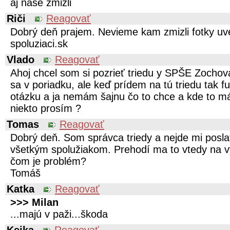
aj naše zmizli
Riči
Reagovať
Dobrý deň prajem. Nevieme kam zmizli fotky uv
spoluziaci.sk
Vlado
Reagovať
Ahoj chcel som si pozrieť triedu y SPŠE Zochov
sa v poriadku, ale keď prídem na tú triedu tak fu
otázku a ja nemám šajnu čo to chce a kde to m
niekto prosím ?
Tomas
Reagovať
Dobrý deň. Som správca triedy a nejde mi pos
všetkým spolužiakom. Prehodí ma to vtedy na vy
čom je problém?
Tomáš
Katka
Reagovať
>>> Milan
...majú v paži...škoda