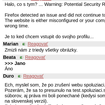
Halo, co s tym? ... Warning: Potential Security 
Firefox detected an issue and did not continue to
The website is either misconfigured or your comp
wrong time.
Je to ked chcem vstupit do svojho profilu...
Marian
Reagovať
Zmizli nám z triedy všetky obrázky.
Beata
Reagovať
>>> Jano
Áno
Duro
Reagovať
Ech, myslel som, že po zrušení webu spoluziaci.
Pozerám, že sa to presunulo na test.spoluziaci.s
súborov, aj práva mi boli ponechané (kedysi so
na slovenskej verzii).