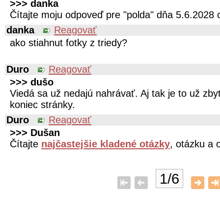
>>> danka
Čítajte moju odpoveď pre "polda" dňa 5.6.2028 
danka
Reagovať
ako stiahnut fotky z triedy?
Duro
Reagovať
>>> dušo
Viedá sa už nedajú nahrávať. Aj tak je to už zb
koniec stránky.
Duro
Reagovať
>>> Dušan
Čítajte
najčastejšie kladené otázky
, otázku a 
1/6