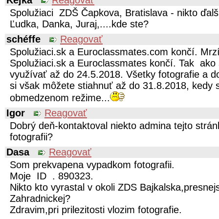
Kejka
Reagovať
Spolužiaci ZDŠ Čapkova, Bratislava - nikto ďal
Ľudka, Danka, Juraj,....kde ste?
schéffe
Reagovať
Spolužiaci.sk a Euroclassmates.com končí. Mrzí
Spolužiaci.sk a Euroclassmates končí. Tak ako 
využívať až do 24.5.2018. Všetky fotografie a d
si však môžete stiahnuť až do 31.8.2018, kedy 
obmedzenom režime...
Igor
Reagovať
Dobrý deň-kontaktoval niekto admina tejto strá
fotografii?
Dasa
Reagovať
Som prekvapena vypadkom fotografii.
Moje ID . 890323.
Nikto kto vyrastal v okoli ZDS Bajkalska,presnej
Zahradnickej?
Zdravim,pri prilezitosti vlozim fotografie.