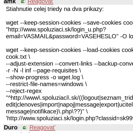
amk
Reagovať
Stiahnutie celej triedy na dva prikazy:
wget --keep-session-cookies --save-cookies coo
"http://www.spoluziaci.sk/login_u.php?
email=VASMAIL&password=VASEHESLO" -O log
wget --keep-session-cookies --load-cookies cook
cook.txt \
--adjust-extension --convert-links --backup-conv
-r -N -l inf --page-requisites \
--show-progress -o wget.log \
--restrict-file-names=windows \
--reject-regex
"^http://www\.spoluziaci\.sk/((logout|seznam_tr
edit|clenoves|import|napoj|message|export|ucit
message|notifikace)\.php\??)" \
'http://www.spoluziaci.sk/login.php?classid=sk99
Duro
Reagovať