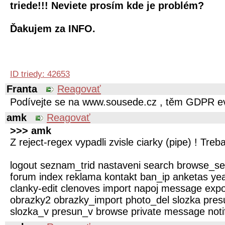
triede!!! Neviete prosím kde je problém?
Ďakujem za INFO.
ID triedy: 42653
Franta
Reagovať
Podívejte se na www.sousede.cz , těm GDPR ev
amk
Reagovať
>>> amk
Z reject-regex vypadli zvisle ciarky (pipe) ! Treba
logout seznam_trid nastaveni search browse_s
forum index reklama kontakt ban_ip anketas ye
clanky-edit clenoves import napoj message expor
obrazky2 obrazky_import photo_del slozka pres
slozka_v presun_v browse private message noti