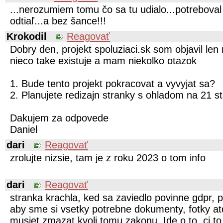
...nerozumiem tomu čo sa tu udialo...potreboval
odtiaľ...a bez šance!!!
Krokodil
Reagovať
Dobry den, projekt spoluziaci.sk som objavil le
nieco take existuje a mam niekolko otazok
1. Bude tento projekt pokracovat a vyvyjat sa?
2. Planujete redizajn stranky s ohladom na 21 s
Dakujem za odpovede
Daniel
dari
Reagovať
zrolujte nizsie, tam je z roku 2023 o tom info
dari
Reagovať
stranka krachla, ked sa zaviedlo povinne gdpr, pr
aby sme si vsetky potrebne dokumenty, fotky atd
musiet zmazat kvoli tomu zakonu. Ide o to, ci to 