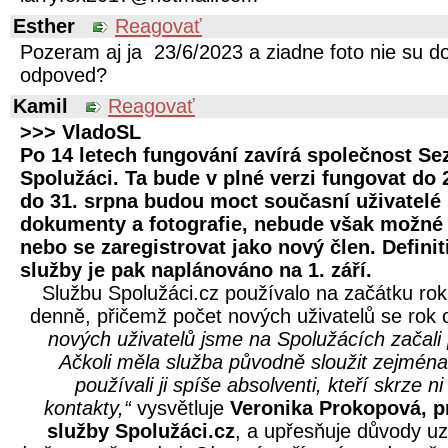
Esther
Reagovať
Pozeram aj ja 23/6/2023 a ziadne foto nie su d
odpoved?
Kamil
Reagovať
>>> VladoSL
Po 14 letech fungování zavírá společnost S
Spolužáci. Ta bude v plné verzi fungovat do 
do 31. srpna budou moct současní uživatelé
dokumenty a fotografie, nebude však možné 
nebo se zaregistrovat jako nový člen. Defini
služby je pak naplánováno na 1. září.
Službu Spolužáci.cz používalo na začátku rok
denně, přičemž počet nových uživatelů se rok 
nových uživatelů jsme na Spolužácích začali 
Ačkoli měla služba původně sloužit zejména
používali ji spíše absolventi, kteří skrze 
kontakty,“
vysvětluje
Veronika Prokopová, 
služby Spolužáci.cz
, a upřesňuje důvody u