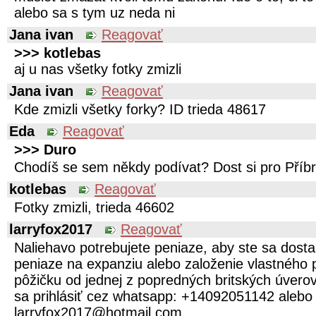
alebo sa s tym uz neda ni
Jana ivan
Reagovať
>>> kotlebas
aj u nas všetky fotky zmizli
Jana ivan
Reagovať
Kde zmizli všetky forky? ID trieda 48617
Eda
Reagovať
>>> Duro
Chodíš se sem někdy podívat? Dost si pro Pří
kotlebas
Reagovať
Fotky zmizli, trieda 46602
larryfox2017
Reagovať
Naliehavo potrebujete peniaze, aby ste sa dostal
peniaze na expanziu alebo založenie vlastného 
pôžičku od jednej z popredných britských úvero
sa prihlásiť cez whatsapp: +14092051142 alebo
larryfox2017@hotmail.com