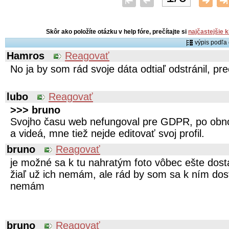
Skôr ako položíte otázku v help fóre, prečítajte si
najčastejšie 
výpis podľ
Hamros
Reagovať
No ja by som rád svoje dáta odtiaľ odstránil, pr
lubo
Reagovať
>>> bruno
Svojho času web nefungoval pre GDPR, po obno
a videá, mne tiež nejde editovať svoj profil.
bruno
Reagovať
je možné sa k tu nahratým foto vôbec ešte dostať
žiaľ už ich nemám, ale rád by som sa k ním dost
nemám
bruno
Reagovať