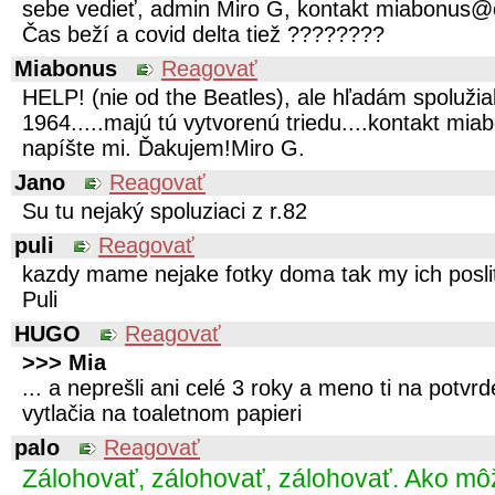
sebe vedieť, admin Miro G, kontakt miabonus
Čas beží a covid delta tiež ????????️
Miabonus
Reagovať
HELP! (nie od the Beatles), ale hľadám spoluži
1964.....majú tú vytvorenú triedu....kontakt m
napíšte mi. Ďakujem!Miro G.
Jano
Reagovať
Su tu nejaký spoluziaci z r.82
puli
Reagovať
kazdy mame nejake fotky doma tak my ich posli
Puli
HUGO
Reagovať
>>> Mia
... a neprešli ani celé 3 roky a meno ti na potvrd
vytlačia na toaletnom papieri
palo
Reagovať
Zálohovať, zálohovať, zálohovať. Ako mô