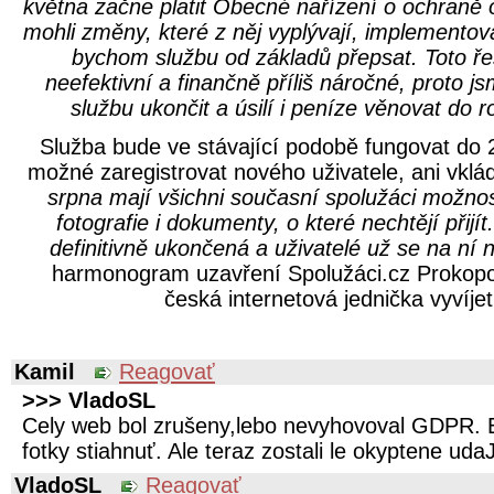
května začne platit Obecné nařízení o ochraně
mohli změny, které z něj vyplývají, implementov
bychom službu od základů přepsat. Toto ře
neefektivní a finančně příliš náročné, proto j
službu ukončit a úsilí i peníze věnovat do r
Služba bude ve stávající podobě fungovat do 
možné zaregistrovat nového uživatele, ani vklá
srpna mají všichni současní spolužáci možnos
fotografie i dokumenty, o které nechtějí přijít
definitivně ukončená a uživatelé už se na ní
harmonogram uzavření Spolužáci.cz Prokopov
česká internetová jednička vyvíjet
Kamil
Reagovať
>>> VladoSL
Cely web bol zrušeny,lebo nevyhovoval GDPR. E
fotky stiahnuť. Ale teraz zostali le okyptene uda
VladoSL
Reagovať