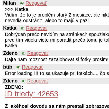
Milan
Reagovať
>>> Katka
Vidím, že to je problém starý 2 mesiace, ale nik
nevedia odstrániť, alebo to majú v paži.
Katka
Reagovať
Dobrýdeň prečo nevidím na stránkach spoužiako
pred tím videla viete mi poradit prečo tomu je 
Katka
Zdeno
Reagovať
Dajte nam moznost zazalohovat si fotky prosim!
btib
Reagovať
Error loading !!! to sa ukazuje pri fotkách.... čo 
Zdeno
Reagovať
ZDENO:
ID triedy: 42653
Z akéhosi dovodu sa nám prestali zobrazova