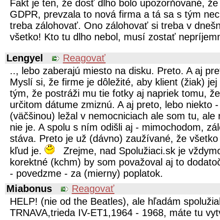
Fakt je ten, že dosť dlho bolo upozorňované, že 
GDPR, prevzala to nová firma a tá sa s tým nec
treba zálohovať. Ono zálohovať si treba v dnešn
všetko! Kto tu dlho nebol, musí zostať nepríje
Lengyel
Reagovať
.., lebo zaberajú miesto na disku. Preto. A aj pre
Myslí si, že firme je dôležité, aby klient (žiak) 
tým, že postráži mu tie fotky aj napriek tomu, ž
určitom dátume zmiznú. A aj preto, lebo niekto -
(väčšinou) ležal v nemocniciach ale som tu, al
nie je. A spolu s ním odišli aj - mimochodom, zá
stáva. Preto je už (dávno) zaužívané, že všetko
kľud je.
Zrejme, nad Spolužiaci.sk je vždym
korektné (kchm) by som považoval aj to dodato
- povedzme - za (mierny) poplatok.
Miabonus
Reagovať
HELP! (nie od the Beatles), ale hľadám spoluži
TRNAVA,trieda IV-ET1,1964 - 1968, máte tu vytv