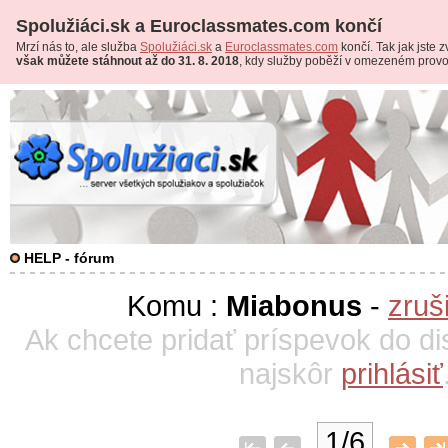
Spolužiáci.sk a Euroclassmates.com končí
Mrzí nás to, ale služba
Spolužiáci.sk
a
Euroclassmates.com
končí. Tak jak jste zv
však můžete stáhnout až do 31. 8. 2018
, kdy služby poběží v omezeném prov
HELP - fórum
Komu :
Miabonus
-
zruš
Ak chcete pridať príspevok do di
najskôr
prihlásiť
1/6