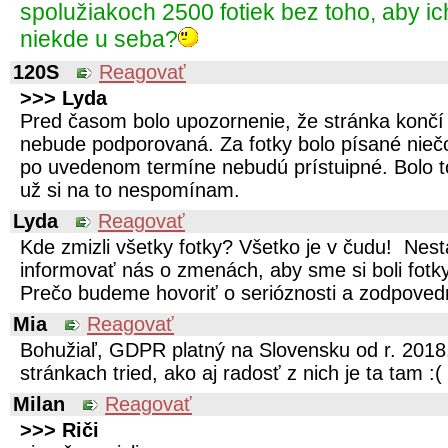
spolužiakoch 2500 fotiek bez toho, aby i
niekde u seba?
120S
Reagovať
>>> Lyda
Pred časom bolo upozornenie, že stránka konč
nebude podporovaná. Za fotky bolo písané niečo
po uvedenom termíne nebudú prístuipné. Bolo t
už si na to nespomínam.
Lyda
Reagovať
Kde zmizli všetky fotky? Všetko je v čudu! Ne
informovať nás o zmenách, aby sme si boli fotky
Prečo budeme hovoriť o serióznosti a zodpovedn
Mia
Reagovať
Bohužiaľ, GDPR platný na Slovensku od r. 2018
stránkach tried, ako aj radosť z nich je ta tam :(
Milan
Reagovať
>>> Riči