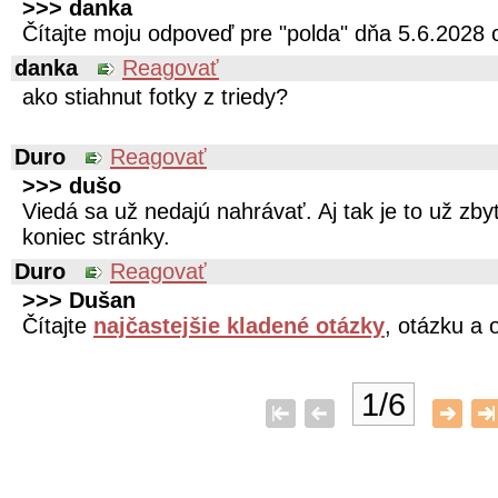
>>> danka
Čítajte moju odpoveď pre "polda" dňa 5.6.2028 
danka
Reagovať
ako stiahnut fotky z triedy?
Duro
Reagovať
>>> dušo
Viedá sa už nedajú nahrávať. Aj tak je to už zb
koniec stránky.
Duro
Reagovať
>>> Dušan
Čítajte
najčastejšie kladené otázky
, otázku a 
1/6