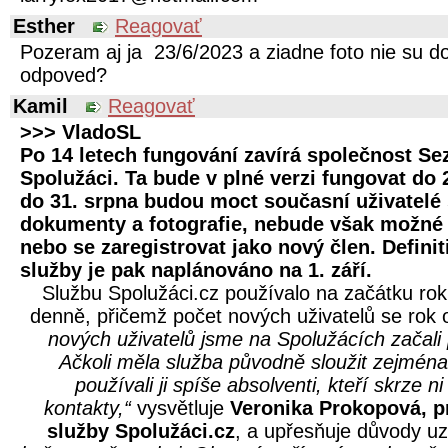
Esther
Reagovať
Pozeram aj ja 23/6/2023 a ziadne foto nie su d
odpoved?
Kamil
Reagovať
>>> VladoSL
Po 14 letech fungování zavírá společnost S
Spolužáci. Ta bude v plné verzi fungovat do 
do 31. srpna budou moct současní uživatelé
dokumenty a fotografie, nebude však možné 
nebo se zaregistrovat jako nový člen. Defini
služby je pak naplánováno na 1. září.
Službu Spolužáci.cz používalo na začátku rok
denně, přičemž počet nových uživatelů se rok 
nových uživatelů jsme na Spolužácích začali 
Ačkoli měla služba původně sloužit zejména
používali ji spíše absolventi, kteří skrze 
kontakty,“
vysvětluje
Veronika Prokopová, 
služby Spolužáci.cz
, a upřesňuje důvody u