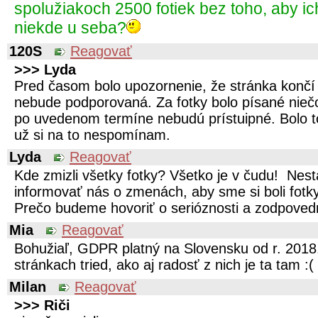
spolužiakoch 2500 fotiek bez toho, aby i
niekde u seba?
120S
Reagovať
>>> Lyda
Pred časom bolo upozornenie, že stránka konč
nebude podporovaná. Za fotky bolo písané niečo
po uvedenom termíne nebudú prístuipné. Bolo t
už si na to nespomínam.
Lyda
Reagovať
Kde zmizli všetky fotky? Všetko je v čudu! Ne
informovať nás o zmenách, aby sme si boli fotky
Prečo budeme hovoriť o serióznosti a zodpovedn
Mia
Reagovať
Bohužiaľ, GDPR platný na Slovensku od r. 2018
stránkach tried, ako aj radosť z nich je ta tam :(
Milan
Reagovať
>>> Riči