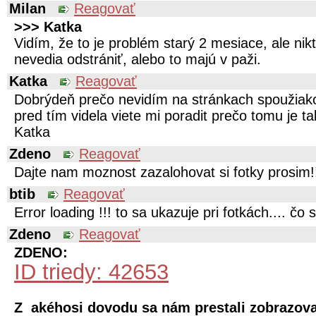
Milan
Reagovať
>>> Katka
Vidím, že to je problém starý 2 mesiace, ale nik
nevedia odstrániť, alebo to majú v paži.
Katka
Reagovať
Dobrýdeň prečo nevidím na stránkach spoužiako
pred tím videla viete mi poradit prečo tomu je 
Katka
Zdeno
Reagovať
Dajte nam moznost zazalohovat si fotky prosim!
btib
Reagovať
Error loading !!! to sa ukazuje pri fotkách.... čo 
Zdeno
Reagovať
ZDENO:
ID triedy: 42653
Z akéhosi dovodu sa nám prestali zobrazova