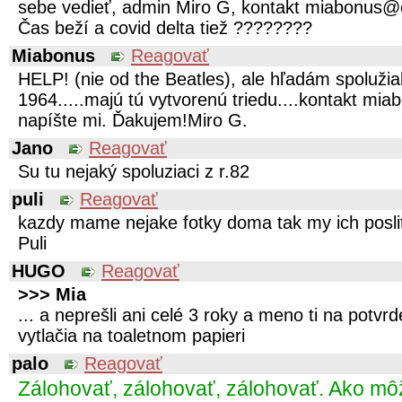
sebe vedieť, admin Miro G, kontakt miabonus
Čas beží a covid delta tiež ????????️
Miabonus
Reagovať
HELP! (nie od the Beatles), ale hľadám spoluži
1964.....majú tú vytvorenú triedu....kontakt m
napíšte mi. Ďakujem!Miro G.
Jano
Reagovať
Su tu nejaký spoluziaci z r.82
puli
Reagovať
kazdy mame nejake fotky doma tak my ich posli
Puli
HUGO
Reagovať
>>> Mia
... a neprešli ani celé 3 roky a meno ti na potvrd
vytlačia na toaletnom papieri
palo
Reagovať
Zálohovať, zálohovať, zálohovať. Ako mô