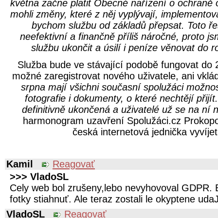
května začne platit Obecné nařízení o ochraně
mohli změny, které z něj vyplývají, implementov
bychom službu od základů přepsat. Toto ře
neefektivní a finančně příliš náročné, proto j
službu ukončit a úsilí i peníze věnovat do r
Služba bude ve stávající podobě fungovat do 
možné zaregistrovat nového uživatele, ani vklá
srpna mají všichni současní spolužáci možnos
fotografie i dokumenty, o které nechtějí přijít
definitivně ukončená a uživatelé už se na ní
harmonogram uzavření Spolužáci.cz Prokopov
česká internetová jednička vyvíjet
Kamil
Reagovať
>>> VladoSL
Cely web bol zrušeny,lebo nevyhovoval GDPR. E
fotky stiahnuť. Ale teraz zostali le okyptene uda
VladoSL
Reagovať