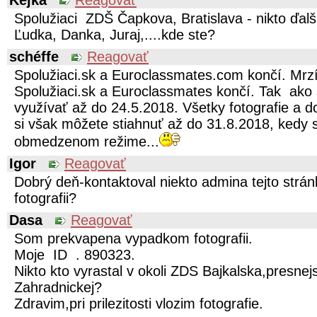
Kejka
Reagovať
Spolužiaci ZDŠ Čapkova, Bratislava - nikto ďal
Ľudka, Danka, Juraj,....kde ste?
schéffe
Reagovať
Spolužiaci.sk a Euroclassmates.com končí. Mrzí
Spolužiaci.sk a Euroclassmates končí. Tak ako 
využívať až do 24.5.2018. Všetky fotografie a d
si však môžete stiahnuť až do 31.8.2018, kedy 
obmedzenom režime...
Igor
Reagovať
Dobrý deň-kontaktoval niekto admina tejto strá
fotografii?
Dasa
Reagovať
Som prekvapena vypadkom fotografii.
Moje ID . 890323.
Nikto kto vyrastal v okoli ZDS Bajkalska,presnej
Zahradnickej?
Zdravim,pri prilezitosti vlozim fotografie.