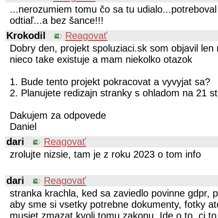
...nerozumiem tomu čo sa tu udialo...potreboval
odtiaľ...a bez šance!!!
Krokodil
Reagovať
Dobry den, projekt spoluziaci.sk som objavil le
nieco take existuje a mam niekolko otazok
1. Bude tento projekt pokracovat a vyvyjat sa?
2. Planujete redizajn stranky s ohladom na 21 s
Dakujem za odpovede
Daniel
dari
Reagovať
zrolujte nizsie, tam je z roku 2023 o tom info
dari
Reagovať
stranka krachla, ked sa zaviedlo povinne gdpr, pr
aby sme si vsetky potrebne dokumenty, fotky atd
musiet zmazat kvoli tomu zakonu. Ide o to, ci to 