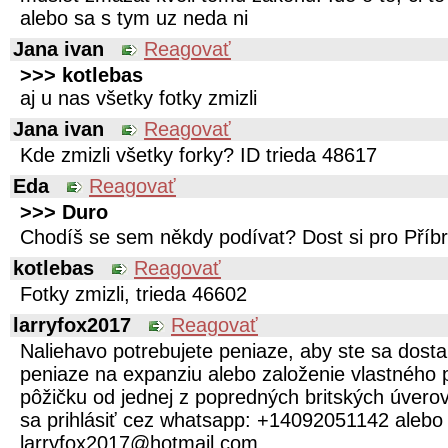
alebo sa s tym uz neda ni
Jana ivan
Reagovať
>>> kotlebas
aj u nas všetky fotky zmizli
Jana ivan
Reagovať
Kde zmizli všetky forky? ID trieda 48617
Eda
Reagovať
>>> Duro
Chodíš se sem někdy podívat? Dost si pro Pří
kotlebas
Reagovať
Fotky zmizli, trieda 46602
larryfox2017
Reagovať
Naliehavo potrebujete peniaze, aby ste sa dostal
peniaze na expanziu alebo založenie vlastného 
pôžičku od jednej z popredných britských úvero
sa prihlásiť cez whatsapp: +14092051142 alebo
larryfox2017@hotmail.com