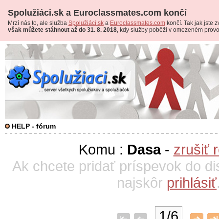
Spolužiáci.sk a Euroclassmates.com končí
Mrzí nás to, ale služba
Spolužiáci.sk
a
Euroclassmates.com
končí. Tak jak jste zv
však můžete stáhnout až do 31. 8. 2018
, kdy služby poběží v omezeném prov
HELP - fórum
Komu :
Dasa
-
zrušiť 
Ak chcete pridať príspevok do di
najskôr
prihlásiť
1/6