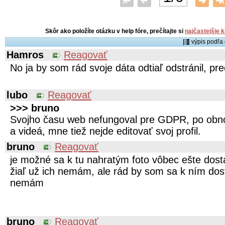
Skôr ako položíte otázku v help fóre, prečítajte si
najčastejšie 
výpis podľ
Hamros
Reagovať
No ja by som rád svoje dáta odtiaľ odstránil, pr
lubo
Reagovať
>>> bruno
Svojho času web nefungoval pre GDPR, po obno
a videá, mne tiež nejde editovať svoj profil.
bruno
Reagovať
je možné sa k tu nahratým foto vôbec ešte dostať
žiaľ už ich nemám, ale rád by som sa k ním dost
nemám
bruno
Reagovať