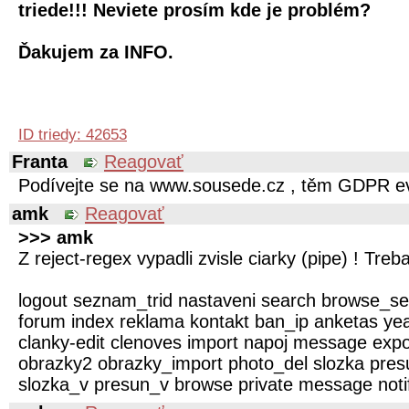
triede!!! Neviete prosím kde je problém?
Ďakujem za INFO.
ID triedy: 42653
Franta
Reagovať
Podívejte se na www.sousede.cz , těm GDPR ev
amk
Reagovať
>>> amk
Z reject-regex vypadli zvisle ciarky (pipe) ! Treba
logout seznam_trid nastaveni search browse_s
forum index reklama kontakt ban_ip anketas ye
clanky-edit clenoves import napoj message expor
obrazky2 obrazky_import photo_del slozka pres
slozka_v presun_v browse private message noti