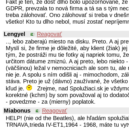
Fakt je ten, že dosť dlho bolo upozorňované, že 
GDPR, prevzala to nová firma a tá sa s tým nec
treba zálohovať. Ono zálohovať si treba v dnešn
všetko! Kto tu dlho nebol, musí zostať nepríje
Lengyel
Reagovať
.., lebo zaberajú miesto na disku. Preto. A aj pre
Myslí si, že firme je dôležité, aby klient (žiak) 
tým, že postráži mu tie fotky aj napriek tomu, ž
určitom dátume zmiznú. A aj preto, lebo niekto -
(väčšinou) ležal v nemocniciach ale som tu, al
nie je. A spolu s ním odišli aj - mimochodom, zá
stáva. Preto je už (dávno) zaužívané, že všetko
kľud je.
Zrejme, nad Spolužiaci.sk je vždym
korektné (kchm) by som považoval aj to dodato
- povedzme - za (mierny) poplatok.
Miabonus
Reagovať
HELP! (nie od the Beatles), ale hľadám spoluži
TRNAVA,trieda IV-ET1,1964 - 1968, máte tu vytv