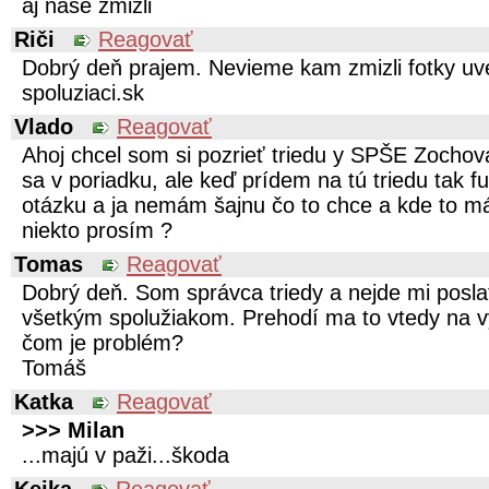
aj naše zmizli
Riči
Reagovať
Dobrý deň prajem. Nevieme kam zmizli fotky uv
spoluziaci.sk
Vlado
Reagovať
Ahoj chcel som si pozrieť triedu y SPŠE Zochov
sa v poriadku, ale keď prídem na tú triedu tak fu
otázku a ja nemám šajnu čo to chce a kde to m
niekto prosím ?
Tomas
Reagovať
Dobrý deň. Som správca triedy a nejde mi pos
všetkým spolužiakom. Prehodí ma to vtedy na vy
čom je problém?
Tomáš
Katka
Reagovať
>>> Milan
...majú v paži...škoda