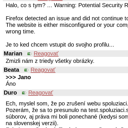
Halo, co s tym? ... Warning: Potential Security 
Firefox detected an issue and did not continue to
The website is either misconfigured or your comp
wrong time.
Je to ked chcem vstupit do svojho profilu...
Marian
Reagovať
Zmizli nám z triedy všetky obrázky.
Beata
Reagovať
>>> Jano
Áno
Duro
Reagovať
Ech, myslel som, že po zrušení webu spoluziaci.
Pozerám, že sa to presunulo na test.spoluziaci.s
súborov, aj práva mi boli ponechané (kedysi so
na slovenskej verzii).