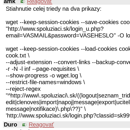
amk
Reagovať
Stiahnutie celej triedy na dva prikazy:
wget --keep-session-cookies --save-cookies coo
"http://www.spoluziaci.sk/login_u.php?
email=VASMAIL&password=VASEHESLO" -O log
wget --keep-session-cookies --load-cookies cook
cook.txt \
--adjust-extension --convert-links --backup-conv
-r -N -l inf --page-requisites \
--show-progress -o wget.log \
--restrict-file-names=windows \
--reject-regex
"^http://www\.spoluziaci\.sk/((logout|seznam_tr
edit|clenoves|import|napoj|message|export|ucit
message|notifikace)\.php\??)" \
'http://www.spoluziaci.sk/login.php?classid=sk99
Duro
Reagovať