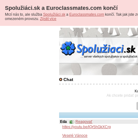
Spolužiáci.sk a Euroclassmates.com končí
Mrzí nás to, ale služba
Spolužiáci.sk
a
Euroclassmates.com
končí. Tak jak jste zv
omezeném provozu.
Zjistit více
Chat
K
Ak chcete pridať p
Eda
Reagovať
https://youtu.be/lQr5hGkXCrg
Veselé Vánoce