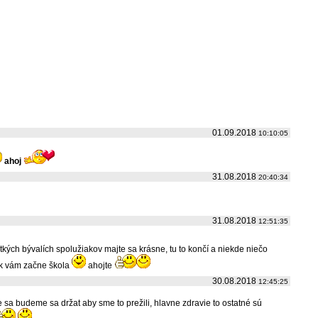
01.09.2018
10:10:05
ahoj
31.08.2018
20:40:34
31.08.2018
12:51:35
kých bývalích spolužiakov majte sa krásne, tu to končí a niekde niečo
ok vám začne škola
ahojte
30.08.2018
12:45:25
me sa budeme sa držat aby sme to prežili, hlavne zdravie to ostatné sú