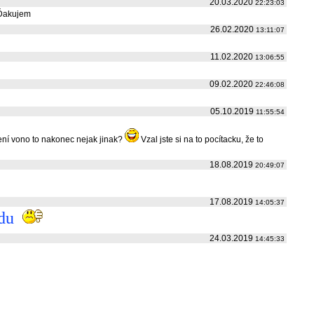
20.03.2020
22:23:03
.Ďakujem
26.02.2020
13:11:07
11.02.2020
13:06:55
09.02.2020
22:46:08
05.10.2019
11:55:54
 Není vono to nakonec nejak jinak?
Vzal jste si na to pocítacku, že to
18.08.2019
20:49:07
17.08.2019
14:05:37
řídu
24.03.2019
14:45:33