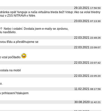
29.10.2021
17:56:50
ka opäť funguje a naša virtuálna trieda tiež! Vstup: Ako sa volal triedny
eraz v ZSS NITRAVA v Nitre.
23.03.2021
07:13:30
? Nebo i ostatní. Dostala jsem e-maily se zprávou,
du navštívilo.
22.03.2021
22:49:26
novou třídu a přestěhujeme se
22.03.2021
22:09:07
o vzal počítadlo.
22.03.2021
22:07:42
poslala na mobil
22.03.2021
22:05:20
u.
11.02.2021
08:17:59
 v prihlaseni?dakujem
30.08.2020
11:42:21