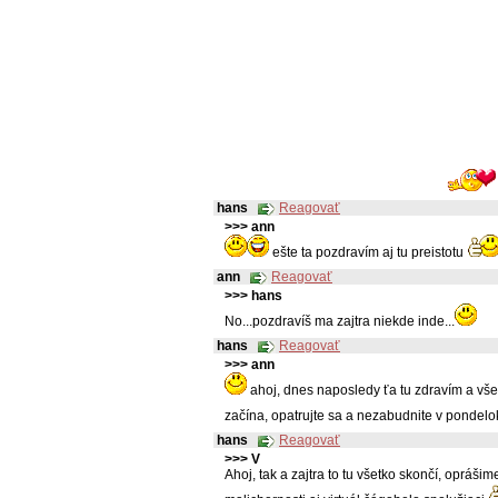
hans
Reagovať
>>> ann
ešte ta pozdravím aj tu preistotu
ann
Reagovať
>>> hans
No...pozdravíš ma zajtra niekde inde...
hans
Reagovať
>>> ann
ahoj, dnes naposledy ťa tu zdravím a všet
začína, opatrujte sa a nezabudnite v pondel
hans
Reagovať
>>> V
Ahoj, tak a zajtra to tu všetko skončí, opráši