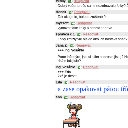
Vendy
Reagovať
Dobrý večer prečo sa mi nezobrazuju fotky?
Honek
Reagovať
Tak ako je to, bolo to zrušené ?
mycroft
Reagovať
vymazat fake linky a nahrat nanovo
spravca c 1
Reagovať
Fotky zmizly vie niekto ako ich nastavit spat ?
Jana Z.
Reagovať
>>> ing. Vosáhlo
Pane inženýre, jste si s tím naprosto jistej?
ríkáte tak jiste?
ing. Vosáhlo
Reagovať
>>> Eda
2x5 je deset
Eda
Reagovať
a zase opakovat pátou t
ann
Reagovať