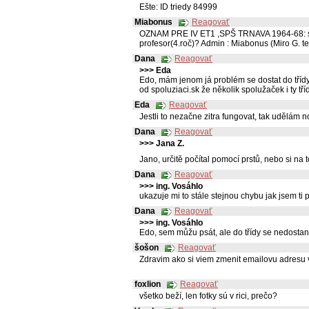
Ešte: ID triedy 84999
Miabonus
Reagovať
OZNAM PRE IV ET1 ,SPŠ TRNAVA 1964-68: strán
profesor(4.roč)? Admin : Miabonus (Miro G. t
Dana
Reagovať
>>> Eda
Edo, mám jenom já problém se dostat do třídy
od spoluziaci.sk že několik spolužaček i ty tří
Eda
Reagovať
Jestli to nezačne zitra fungovat, tak udělám 
Dana
Reagovať
>>> Jana Z.
Jano, určitě počítal pomocí prstů, nebo si na t
Dana
Reagovať
>>> ing. Vosáhlo
ukazuje mi to stále stejnou chybu jak jsem ti 
Dana
Reagovať
>>> ing. Vosáhlo
Edo, sem můžu psát, ale do třídy se nedostan
šošon
Reagovať
Zdravim ako si viem zmenit emailovu adresu
foxlion
Reagovať
všetko beží, len fotky sú v rici, prečo?