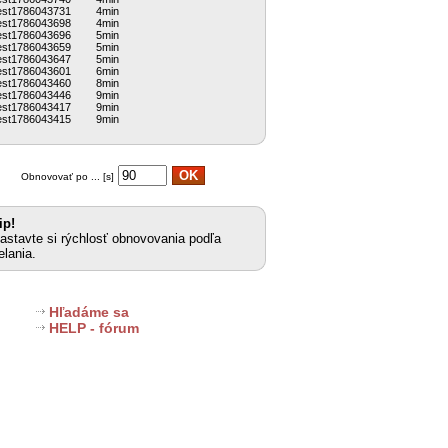
est1786043731
4min
est1786043698
4min
est1786043696
5min
est1786043659
5min
est1786043647
5min
est1786043601
6min
est1786043460
8min
est1786043446
9min
est1786043417
9min
est1786043415
9min
Obnovovať po ... [s]
ip!
astavte si rýchlosť obnovovania podľa
elania.
Hľadáme sa
HELP - fórum