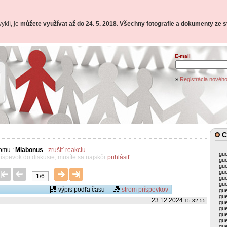
yklí, je
můžete využívat až do 24. 5. 2018
.
Všechny fotografie a dokumenty ze sv
E-mail
»
Registrácia nového
C
omu :
Miabonus
-
zrušiť reakciu
gu
ríspevok do diskusie, musíte sa najskôr
prihlásiť
.
gu
gu
gu
1/6
gu
gu
výpis podľa času
strom príspevkov
gu
gu
23.12.2024
15:32:55
gu
gu
gu
gu
gu