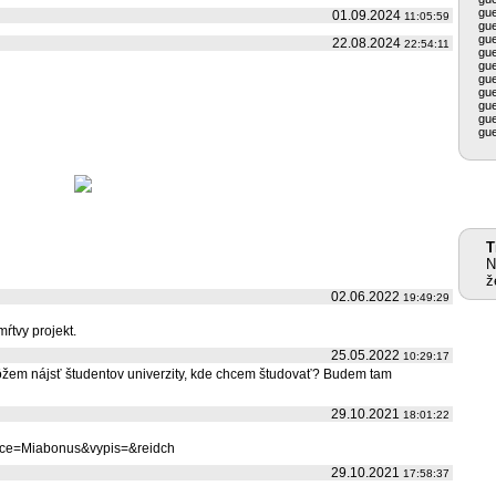
gu
01.09.2024
11:05:59
gu
gu
22.08.2024
22:54:11
gu
gu
gu
gu
gu
gu
gu
T
N
ž
02.06.2022
19:49:29
mŕtvy projekt.
25.05.2022
10:29:17
môžem nájsť študentov univerzity, kde chcem študovať? Budem tam
29.10.2021
18:01:22
eakce=Miabonus&vypis=&reidch
29.10.2021
17:58:37