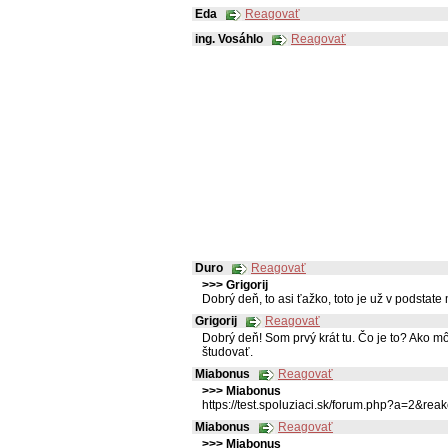
Eda
Reagovať
ing. Vosáhlo
Reagovať
Duro
Reagovať
>>> Grigorij
Dobrý deň, to asi ťažko, toto je už v podstate 
Grigorij
Reagovať
Dobrý deň! Som prvý krát tu. Čo je to? Ako 
študovať.
Miabonus
Reagovať
>>> Miabonus
https://test.spoluziaci.sk/forum.php?a=2&r
Miabonus
Reagovať
>>> Miabonus