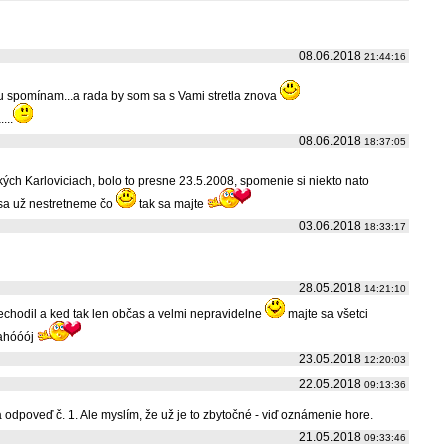
08.06.2018
21:44:16
i veru spomínam...a rada by som sa s Vami stretla znova
...
08.06.2018
18:37:05
lkých Karloviciach, bolo to presne 23.5.2008, spomenie si niekto nato
i sa už nestretneme čo
tak sa majte
03.06.2018
18:33:17
28.05.2018
14:21:10
echodil a ked tak len občas a velmi nepravidelne
majte sa všetci
ahóóój
23.05.2018
12:20:03
22.05.2018
09:13:36
a odpoveď č. 1. Ale myslím, že už je to zbytočné - viď oznámenie hore.
21.05.2018
09:33:46