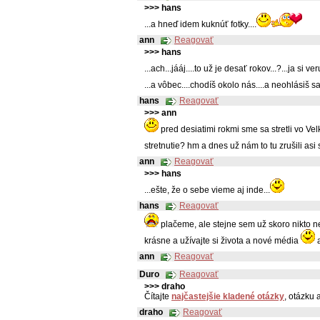
>>> hans
...a hneď idem kuknúť fotky....
ann
Reagovať
>>> hans
...ach...jááj....to už je desať rokov...?...ja s
...a vôbec....chodíš okolo nás....a neohlásiš sa.
hans
Reagovať
>>> ann
pred desiatimi rokmi sme sa stretli vo Ve
stretnutie? hm a dnes už nám to tu zrušili as
ann
Reagovať
>>> hans
...ešte, že o sebe vieme aj inde...
hans
Reagovať
plačeme, ale stejne sem už skoro nikto n
krásne a užívajte si života a nové média
ann
Reagovať
Duro
Reagovať
>>> draho
Čítajte
najčastejšie kladené otázky
, otázku 
draho
Reagovať