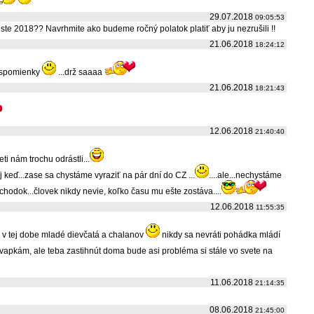
29.07.2018
09:05:53
te 2018?? Navrhmite ako budeme ročný polatok platiť aby ju nezrušili !!
21.06.2018
18:24:12
 spomienky
...drž saaaa
21.06.2018
18:21:43
12.06.2018
21:40:40
deti nám trochu odrástli...
 keď...zase sa chystáme vyraziť na pár dní do CZ ...
....ale...nechystáme
dôchodok...človek nikdy nevie, koľko času mu ešte zostáva....
12.06.2018
11:55:35
é v tej dobe mladé dievčatá a chalanov
nikdy sa nevráti pohádka mládí
apkám, ale teba zastihnút doma bude asi probléma si stále vo svete na
11.06.2018
21:14:35
08.06.2018
21:45:00