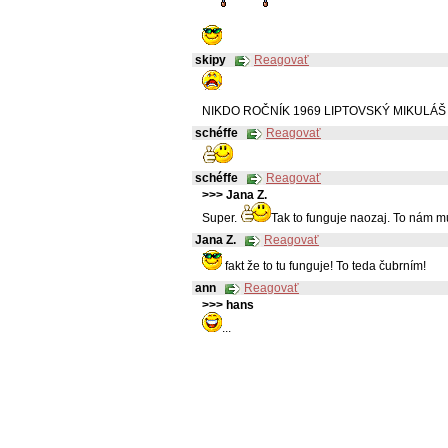
skipy
Reagovať
NIKDO ROČNÍK 1969 LIPTOVSKÝ MIKULÁŠ
schéffe
Reagovať
schéffe
Reagovať
>>> Jana Z.
Super.
Tak to funguje naozaj. To nám m
Jana Z.
Reagovať
fakt že to tu funguje! To teda
čubrním!
ann
Reagovať
>>> hans
...