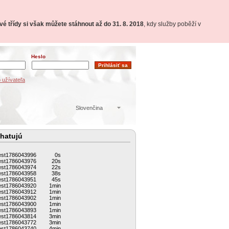
é třídy si však můžete stáhnout až do 31. 8. 2018
, kdy služby poběží v
Heslo
 užívateľa
Slovenčina
hatujú
est1786043996
0s
est1786043976
20s
est1786043974
22s
est1786043958
38s
est1786043951
45s
est1786043920
1min
est1786043912
1min
est1786043902
1min
est1786043900
1min
est1786043893
1min
est1786043814
3min
est1786043772
3min
est1786043740
4min