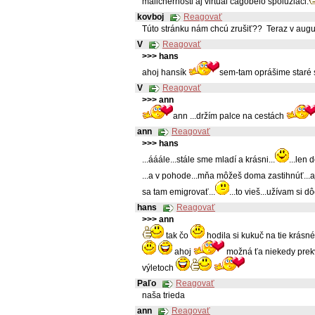
malichernosti aj virtuál čágobelo spolužiaci.
kovboj
Reagovať
Túto stránku nám chcú zrušiť?? Teraz v augus
V
Reagovať
>>> hans
ahoj hansík
sem-tam oprášime staré
V
Reagovať
>>> ann
ann ...držím palce na cestách
ann
Reagovať
>>> hans
...ááále...stále sme mladí a krásni...
...len 
...a v pohode...mňa môžeš doma zastihnúť...aj
sa tam emigrovať...
...to vieš...užívam si 
hans
Reagovať
>>> ann
tak čo
hodila si kukuč na tie krásn
ahoj
možná ťa niekedy prekv
výletoch
Paľo
Reagovať
naša trieda
ann
Reagovať