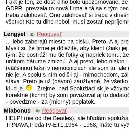
Fakt je ten, že dosť dlho bolo upozorňované, že 
GDPR, prevzala to nová firma a tá sa s tým nec
treba zálohovať. Ono zálohovať si treba v dnešn
všetko! Kto tu dlho nebol, musí zostať nepríje
Lengyel
Reagovať
.., lebo zaberajú miesto na disku. Preto. A aj pre
Myslí si, že firme je dôležité, aby klient (žiak) 
tým, že postráži mu tie fotky aj napriek tomu, ž
určitom dátume zmiznú. A aj preto, lebo niekto -
(väčšinou) ležal v nemocniciach ale som tu, al
nie je. A spolu s ním odišli aj - mimochodom, zá
stáva. Preto je už (dávno) zaužívané, že všetko
kľud je.
Zrejme, nad Spolužiaci.sk je vždym
korektné (kchm) by som považoval aj to dodato
- povedzme - za (mierny) poplatok.
Miabonus
Reagovať
HELP! (nie od the Beatles), ale hľadám spoluži
TRNAVA,trieda IV-ET1,1964 - 1968, máte tu vytv