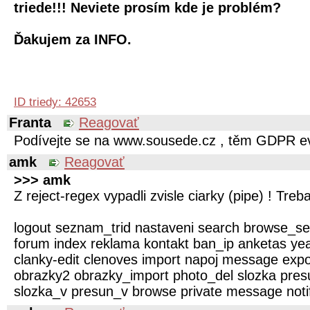
triede!!! Neviete prosím kde je problém?
Ďakujem za INFO.
ID triedy: 42653
Franta
Reagovať
Podívejte se na www.sousede.cz , těm GDPR ev
amk
Reagovať
>>> amk
Z reject-regex vypadli zvisle ciarky (pipe) ! Treba
logout seznam_trid nastaveni search browse_s
forum index reklama kontakt ban_ip anketas ye
clanky-edit clenoves import napoj message expor
obrazky2 obrazky_import photo_del slozka pres
slozka_v presun_v browse private message noti