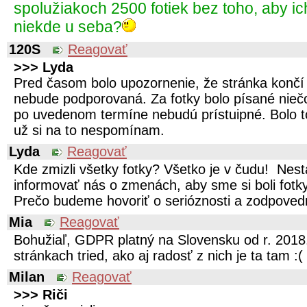
spolužiakoch 2500 fotiek bez toho, aby i
niekde u seba?
120S
Reagovať
>>> Lyda
Pred časom bolo upozornenie, že stránka konč
nebude podporovaná. Za fotky bolo písané niečo
po uvedenom termíne nebudú prístuipné. Bolo t
už si na to nespomínam.
Lyda
Reagovať
Kde zmizli všetky fotky? Všetko je v čudu! Ne
informovať nás o zmenách, aby sme si boli fotky
Prečo budeme hovoriť o serióznosti a zodpovedn
Mia
Reagovať
Bohužiaľ, GDPR platný na Slovensku od r. 2018
stránkach tried, ako aj radosť z nich je ta tam :(
Milan
Reagovať
>>> Riči