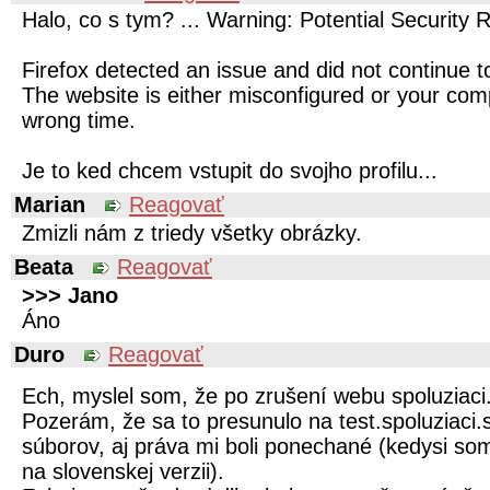
Halo, co s tym? ... Warning: Potential Security 
Firefox detected an issue and did not continue to
The website is either misconfigured or your comp
wrong time.
Je to ked chcem vstupit do svojho profilu...
Marian
Reagovať
Zmizli nám z triedy všetky obrázky.
Beata
Reagovať
>>> Jano
Áno
Duro
Reagovať
Ech, myslel som, že po zrušení webu spoluziaci.
Pozerám, že sa to presunulo na test.spoluziaci.s
súborov, aj práva mi boli ponechané (kedysi so
na slovenskej verzii).