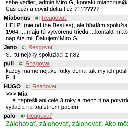
sebe vedieť, admin Miro G, kontakt miabonus
Čas beží a covid delta tiež ????????️
Miabonus
Reagovať
HELP! (nie od the Beatles), ale hľadám spoluži
1964.....majú tú vytvorenú triedu....kontakt m
napíšte mi. Ďakujem!Miro G.
Jano
Reagovať
Su tu nejaký spoluziaci z r.82
puli
Reagovať
kazdy mame nejake fotky doma tak my ich posli
Puli
HUGO
Reagovať
>>> Mia
... a neprešli ani celé 3 roky a meno ti na potvrd
vytlačia na toaletnom papieri
palo
Reagovať
Zálohovať, zálohovať, zálohovať. Ako mô