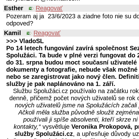
Esther
Reagovať
Pozeram aj ja 23/6/2023 a ziadne foto nie su d
odpoved?
Kamil
Reagovať
>>> VladoSL
Po 14 letech fungování zavírá společnost S
Spolužáci. Ta bude v plné verzi fungovat do 
do 31. srpna budou moct současní uživatelé
dokumenty a fotografie, nebude však možné 
nebo se zaregistrovat jako nový člen. Defini
služby je pak naplánováno na 1. září.
Službu Spolužáci.cz používalo na začátku rok
denně, přičemž počet nových uživatelů se rok 
nových uživatelů jsme na Spolužácích začali 
Ačkoli měla služba původně sloužit zejména
používali ji spíše absolventi, kteří skrze 
kontakty,“
vysvětluje
Veronika Prokopová, 
služby Spolužáci.cz
, a upřesňuje důvody u