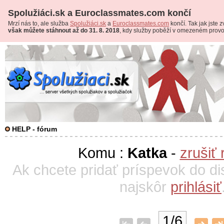
Spolužiáci.sk a Euroclassmates.com končí
Mrzí nás to, ale služba
Spolužiáci.sk
a
Euroclassmates.com
končí. Tak jak jste zv
však můžete stáhnout až do 31. 8. 2018
, kdy služby poběží v omezeném prov
HELP - fórum
Komu :
Katka
-
zrušiť 
Ak chcete pridať príspevok do di
najskôr
prihlásiť
1/6