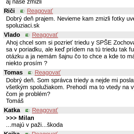
aj naše zmizli
Riči
Reagovať
Dobrý deň prajem. Nevieme kam zmizli fotky uv
spoluziaci.sk
Vlado
Reagovať
Ahoj chcel som si pozrieť triedu y SPŠE Zochov
sa v poriadku, ale keď prídem na tú triedu tak fu
otázku a ja nemám šajnu čo to chce a kde to m
niekto prosím ?
Tomas
Reagovať
Dobrý deň. Som správca triedy a nejde mi pos
všetkým spolužiakom. Prehodí ma to vtedy na vy
čom je problém?
Tomáš
Katka
Reagovať
>>> Milan
...majú v paži...škoda