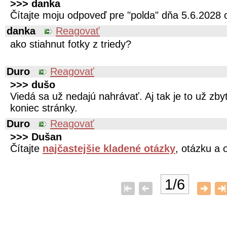
>>> danka
Čítajte moju odpoveď pre "polda" dňa 5.6.2028 
danka
Reagovať
ako stiahnut fotky z triedy?
Duro
Reagovať
>>> dušo
Viedá sa už nedajú nahrávať. Aj tak je to už zb
koniec stránky.
Duro
Reagovať
>>> Dušan
Čítajte
najčastejšie kladené otázky
, otázku a 
1/6