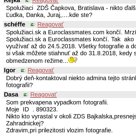
Kejka
Reagovať
Spolužiaci ZDŠ Čapkova, Bratislava - nikto ďal
Ľudka, Danka, Juraj,....kde ste?
schéffe
Reagovať
Spolužiaci.sk a Euroclassmates.com končí. Mrzí
Spolužiaci.sk a Euroclassmates končí. Tak ako 
využívať až do 24.5.2018. Všetky fotografie a d
si však môžete stiahnuť až do 31.8.2018, kedy 
obmedzenom režime...
Igor
Reagovať
Dobrý deň-kontaktoval niekto admina tejto strá
fotografii?
Dasa
Reagovať
Som prekvapena vypadkom fotografii.
Moje ID . 890323.
Nikto kto vyrastal v okoli ZDS Bajkalska,presnej
Zahradnickej?
Zdravim,pri prilezitosti vlozim fotografie.