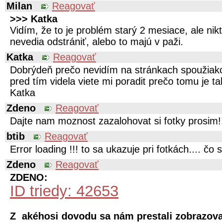
Milan
Reagovať
>>> Katka
Vidím, že to je problém starý 2 mesiace, ale nik
nevedia odstrániť, alebo to majú v paži.
Katka
Reagovať
Dobrýdeň prečo nevidím na stránkach spoužiako
pred tím videla viete mi poradit prečo tomu je 
Katka
Zdeno
Reagovať
Dajte nam moznost zazalohovat si fotky prosim!
btib
Reagovať
Error loading !!! to sa ukazuje pri fotkách.... čo 
Zdeno
Reagovať
ZDENO:
ID triedy: 42653
Z akéhosi dovodu sa nám prestali zobrazova