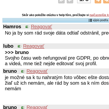
Skôr ako položíte otázku v help fóre, prečítajte si
najčastejšie 
výpis podľ
Hamros
Reagovať
No ja by som rád svoje dáta odtiaľ odstránil, pr
lubo
Reagovať
>>> bruno
Svojho času web nefungoval pre GDPR, po obno
a videá, mne tiež nejde editovať svoj profil.
bruno
Reagovať
je možné sa k tu nahratým foto vôbec ešte dostať
žiaľ už ich nemám, ale rád by som sa k ním dost
nemám
bruno
Reagovať