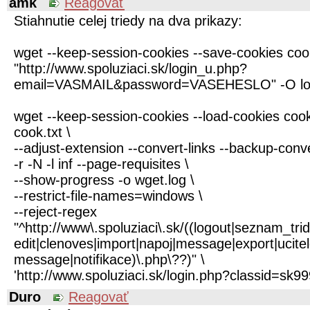
amk
Reagovať
Stiahnutie celej triedy na dva prikazy:
wget --keep-session-cookies --save-cookies coo
"http://www.spoluziaci.sk/login_u.php?
email=VASMAIL&password=VASEHESLO" -O log
wget --keep-session-cookies --load-cookies cook
cook.txt \
--adjust-extension --convert-links --backup-conv
-r -N -l inf --page-requisites \
--show-progress -o wget.log \
--restrict-file-names=windows \
--reject-regex
"^http://www\.spoluziaci\.sk/((logout|seznam_tr
edit|clenoves|import|napoj|message|export|ucit
message|notifikace)\.php\??)" \
'http://www.spoluziaci.sk/login.php?classid=sk99
Duro
Reagovať