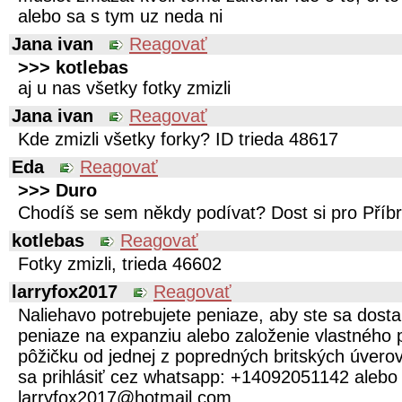
alebo sa s tym uz neda ni
Jana ivan
Reagovať
>>> kotlebas
aj u nas všetky fotky zmizli
Jana ivan
Reagovať
Kde zmizli všetky forky? ID trieda 48617
Eda
Reagovať
>>> Duro
Chodíš se sem někdy podívat? Dost si pro Pří
kotlebas
Reagovať
Fotky zmizli, trieda 46602
larryfox2017
Reagovať
Naliehavo potrebujete peniaze, aby ste sa dostal
peniaze na expanziu alebo založenie vlastného 
pôžičku od jednej z popredných britských úvero
sa prihlásiť cez whatsapp: +14092051142 alebo
larryfox2017@hotmail.com